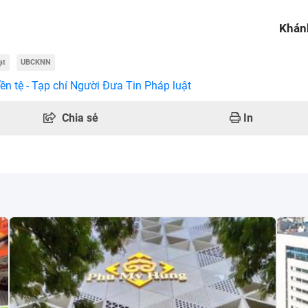
Khán
ạt
UBCKNN
ền tệ - Tạp chí Người Đưa Tin Pháp luật
Chia sẻ
In