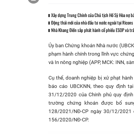
Xây dựng Trung Chính của Chủ tịch Hồ Sỹ Hòa nợ bả
Động thái mới của nhà đầu tư nước ngoài tại Ricons
Nhà Khang Điền sắp phát hành cổ phiếu ESOP và tr
Ủy ban Chứng khoán Nhà nước (UBCKN
phạm hành chính trong lĩnh vực chứng
và In nông nghiệp (APP, MCK: INN, sà
Cụ thể, doanh nghiệp bị xử phạt hành
báo cáo UBCKNN, theo quy định tạ
31/12/2020 của Chính phủ quy định 
trường chứng khoán được bổ sung
128/2021/NĐ-CP ngày 30/12/2021 củ
156/2020/NĐ-CP.