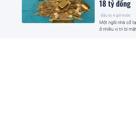
18 tỷ đồng
Đầu tư
4 giờ trước
Một ngôi nhà cổ tạ
ở nhiều vị trí bí m
Trồng loại 
Ấn Độ bất ng
Đầu tư
4 giờ trước
Người nông dân tạ
từ việc bán hạt giố
'Trái cây h
Bản cực mê,
Đầu tư
4 giờ trước
Việt Nam đang nằm