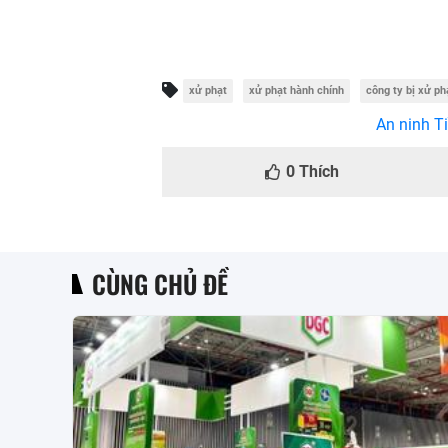
xử phạt
xử phạt hành chính
công ty bị xử ph
An ninh Ti
0
Thích
CÙNG CHỦ ĐỀ