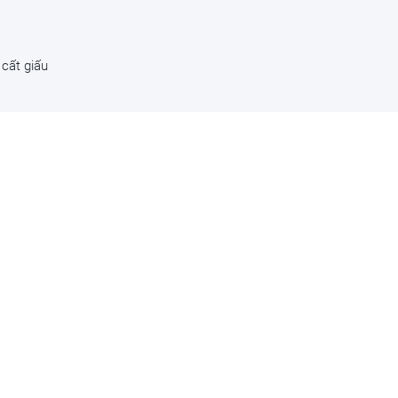
 cất giấu
ng dân
 tiền
năm chỉ
 Nhật