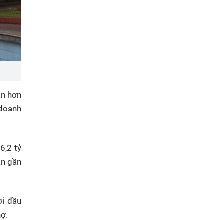
ần hơn
 doanh
6,2 tỷ
ạn gần
ới đầu
nợ.