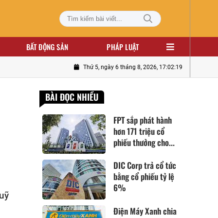
BẤT ĐỘNG SẢN
PHÁP LUẬT
Thứ 5, ngày 6 tháng 8, 2026, 17:02:20
BÀI ĐỌC NHIỀU
FPT sắp phát hành
hơn 171 triệu cổ
phiếu thưởng cho...
DIC Corp trả cổ tức
bằng cổ phiếu tỷ lệ
6%
uỹ
Điện Máy Xanh chia