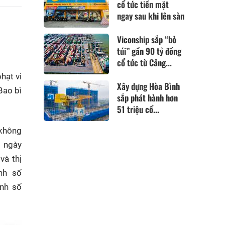
cổ tức tiền mặt
ngay sau khi lên sàn
Viconship sắp “bỏ
túi” gần 90 tỷ đồng
cổ tức từ Cảng...
hạt vi
Xây dựng Hòa Bình
Bao bì
sắp phát hành hơn
51 triệu cổ...
 không
 ngày
và thị
nh số
nh số