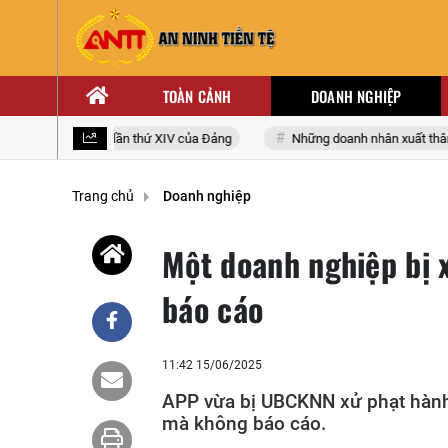
TOÀN CẢNH
DOANH NGHIỆP
 biểu toàn quốc lần thứ XIV của Đảng
Những doanh nhân xuất thân từ 
Trang chủ
Doanh nghiệp
Một doanh nghiệp bị 
báo cáo
11:42 15/06/2025
APP vừa bị UBCKNN xử phạt hành 
mà không báo cáo.