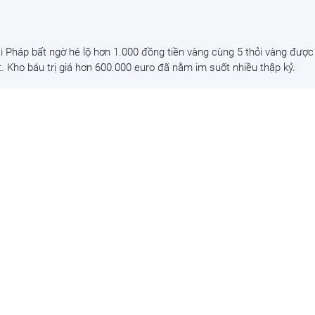
i Pháp bất ngờ hé lộ hơn 1.000 đồng tiền vàng cùng 5 thỏi vàng được
ật. Kho báu trị giá hơn 600.000 euro đã nằm im suốt nhiều thập kỷ.
quả ‘đến từ thiên đường’ của Việt Nam, anh nô
ờ trúng lớn, chỉ bán hạt giống cũng kiếm bộn
i Ấn Độ đã thu về khoảng 200.000 rupee (khoảng 60 triệu đồng) mỗi 
ng.
ạnh phúc' của Việt Nam được người Trung Quốc,
 hàng loạt đại gia chạy đua mở rộng diện tích
 trong top 10 nước xuất khẩu toàn cầu ở loại quả này.