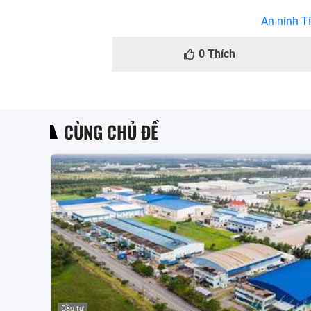
An ninh Ti
0
Thích
CÙNG CHỦ ĐỀ
Đầu tư