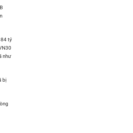
PB
ên
384 tỷ
VFVN30
ã như
 bị
ròng