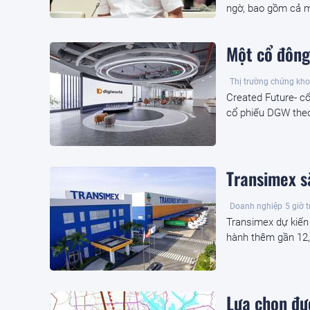
ngờ, bao gồm cả mi
Một cổ đông
Thị trường chứng kh
Created Future- c
cổ phiếu DGW theo
Transimex s
Doanh nghiệp
5 giờ 
Transimex dự kiến
hành thêm gần 12,1
Lựa chọn đư