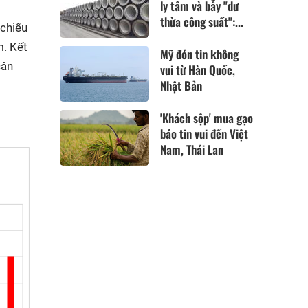
ly tâm và bẫy "dư
thừa công suất":...
 chiếu
m. Kết
Mỹ đón tin không
cân
vui từ Hàn Quốc,
Nhật Bản
'Khách sộp' mua gạo
báo tin vui đến Việt
Nam, Thái Lan