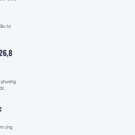
Đầu tư
26,8
a phương,
ớc.
c
ạm ứng