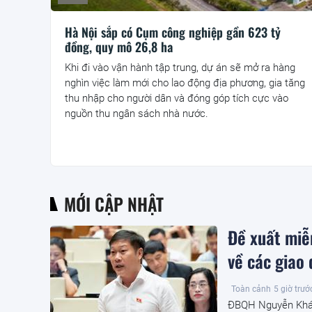
Hà Nội sắp có Cụm công nghiệp gần 623 tỷ
đồng, quy mô 26,8 ha
Khi đi vào vận hành tập trung, dự án sẽ mở ra hàng
nghìn việc làm mới cho lao động địa phương, gia tăng
thu nhập cho người dân và đóng góp tích cực vào
nguồn thu ngân sách nhà nước.
MỚI CẬP NHẬT
Đề xuất miễ
về các giao
Toàn cảnh
5 giờ trướ
ĐBQH Nguyễn Khánh