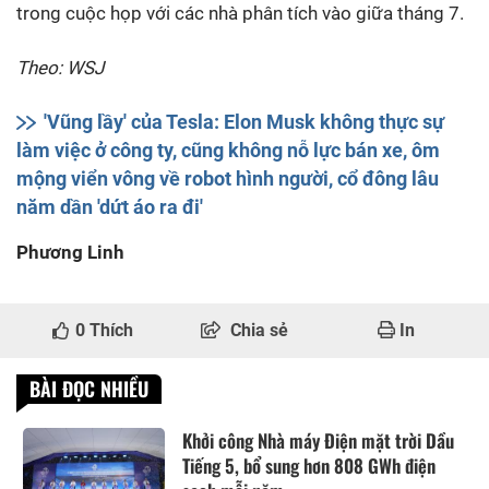
trong cuộc họp với các nhà phân tích vào giữa tháng 7.
Theo: WSJ
'Vũng lầy' của Tesla: Elon Musk không thực sự
làm việc ở công ty, cũng không nỗ lực bán xe, ôm
mộng viển vông về robot hình người, cổ đông lâu
năm dần 'dứt áo ra đi'
Phương Linh
0
Thích
Chia sẻ
In
BÀI ĐỌC NHIỀU
Khởi công Nhà máy Điện mặt trời Dầu
Tiếng 5, bổ sung hơn 808 GWh điện