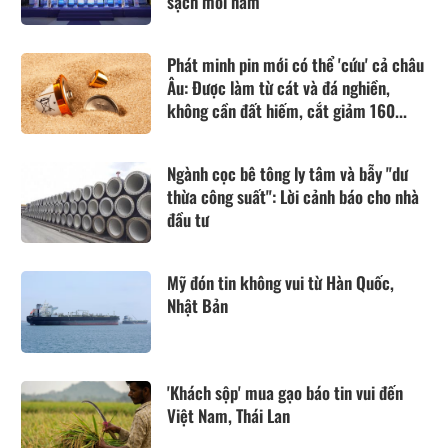
sạch mỗi năm
Phát minh pin mới có thể 'cứu' cả châu
Âu: Được làm từ cát và đá nghiền,
không cần đất hiếm, cắt giảm 160...
Ngành cọc bê tông ly tâm và bẫy "dư
thừa công suất": Lời cảnh báo cho nhà
đầu tư
Mỹ đón tin không vui từ Hàn Quốc,
Nhật Bản
'Khách sộp' mua gạo báo tin vui đến
Việt Nam, Thái Lan