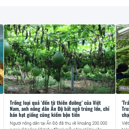
Đầu tư
Đầu t
Trồng loại quả ‘đến từ thiên đường’ của Việt
'Tr
Nam, anh nông dân Ấn Độ bất ngờ trúng lớn, chỉ
Tru
bán hạt giống cũng kiếm bộn tiền
chạ
Người nông dân tại Ấn Độ đã thu về khoảng 200.000
Việ