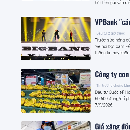
hút tiền gửi vẫn di
VPBank "cản
Đầu tư
2 giờ trước
Trước sức nóng c
"vé nội bộ", cam k
thông tin này khôn
Công ty con 
Thị trường chứng kh
Đầu tư Quốc tế Hoà
60.600 đồng/cổ ph
7/9/2026.
Giá xăng đồ