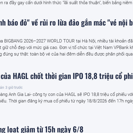
ễn ra đầy gay cấn dưới hình thức "lãi suất thỏa thuận", biến bảng niêm 
h báo đỏ" về rủi ro lừa đảo gắn mác "vé nội b
ủa BIGBANG 2026–2027 WORLD TOUR tại Hà Nội, nhiều tài khoản đã
ết giữ chỗ đẹp với mức giá cao. Đơn vị tổ chức tại Việt Nam VPBank 
g đúng sự thật: toàn bộ vé của hai đêm diễn đều được phân phối qua.
của HAGL chốt thời gian IPO 18,8 triệu cổ ph
oán
3 giờ trước
ng Anh Gia Lai- công ty con của HAGL sẽ IPO 18,8 triệu cổ phiếu với
iếu. Thời gian đăng ký mua cổ phiếu từ ngày 18/8/2026 đến 17h ngà
ng loạt giảm từ 15h ngày 6/8