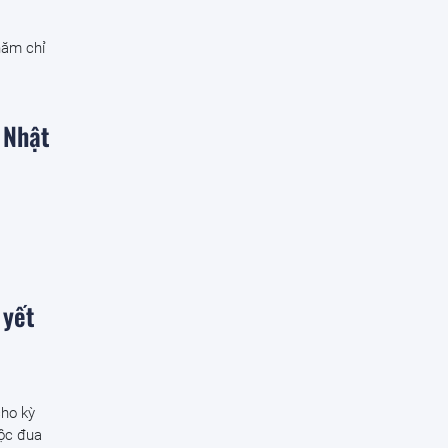
năm chỉ
 Nhật
 yết
cho kỳ
uộc đua