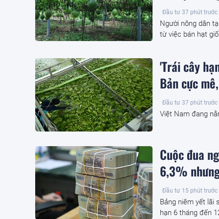
Đầu tư
37 phút trước
Người nông dân tạ
từ việc bán hạt giố
'Trái cây h
Bản cực mê,
Đầu tư
37 phút trước
Việt Nam đang nằm
Cuộc đua ng
6,3% nhưng
Đầu tư
15 phút trước
Bảng niêm yết lãi 
hạn 6 tháng đến 12