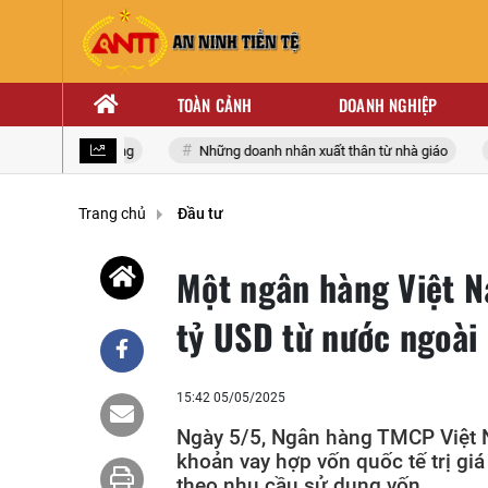
TOÀN CẢNH
DOANH NGHIỆP
n thứ XIV của Đảng
Những doanh nhân xuất thân từ nhà giáo
Trang chủ
Đầu tư
Một ngân hàng Việt Na
tỷ USD từ nước ngoài
15:42 05/05/2025
Ngày 5/5, Ngân hàng TMCP Việt 
khoản vay hợp vốn quốc tế trị gi
theo nhu cầu sử dụng vốn.