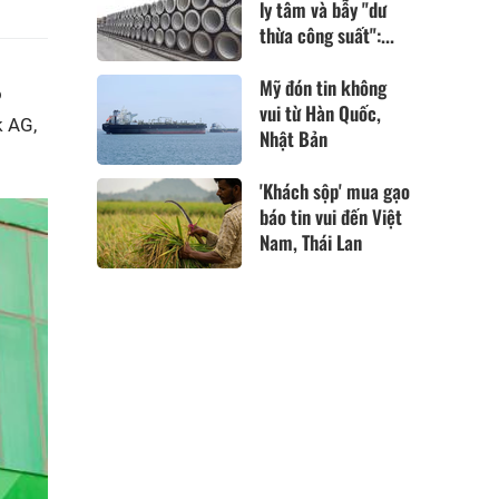
ly tâm và bẫy "dư
thừa công suất":...
Mỹ đón tin không
o
vui từ Hàn Quốc,
k AG,
Nhật Bản
'Khách sộp' mua gạo
báo tin vui đến Việt
Nam, Thái Lan