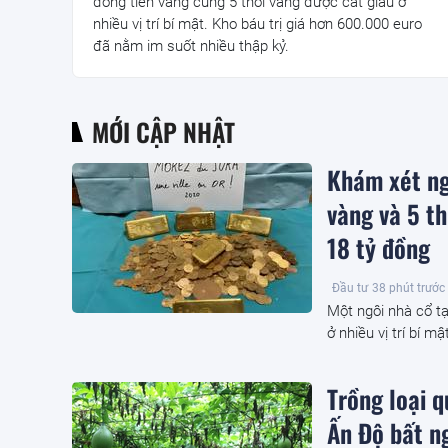
đồng tiền vàng cùng 5 thỏi vàng được cất giấu ở
nhiều vị trí bí mật. Kho báu trị giá hơn 600.000 euro
đã nằm im suốt nhiều thập kỷ.
MỚI CẬP NHẬT
Khám xét ng
vàng và 5 th
18 tỷ đồng
Đầu tư
38 phút trước
Một ngôi nhà cổ tạ
ở nhiều vị trí bí m
Trồng loại 
Ấn Độ bất ng