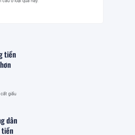
n cầu ở loại quả này.
g tiền
 hơn
 cất giấu
ng dân
 tiền