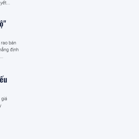
yết...
ộ"
 rao bán
khẳng định
..
iếu
 giá
y