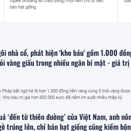
rupee (khoảng 60 triệu đồng) mỗi năm chỉ từ việc
toà
bán hạt giống.
ôi nhà cổ, phát hiện 'kho báu' gồm 1.000 đồn
ỏi vàng giấu trong nhiều ngăn bí mật - giá trị
i Pháp bất ngờ hé lộ hơn 1.000 đồng tiền vàng cùng 5 thỏi vàng được
ật. Kho báu trị giá hơn 600.000 euro đã nằm im suốt nhiều thập kỷ.
quả ‘đến từ thiên đường’ của Việt Nam, anh nô
ờ trúng lớn, chỉ bán hạt giống cũng kiếm bộn