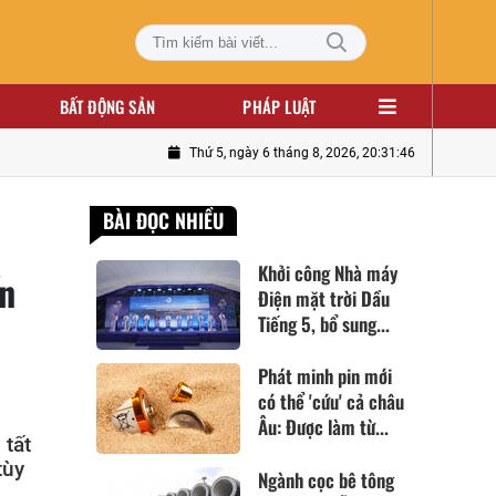
BẤT ĐỘNG SẢN
PHÁP LUẬT
Thứ 5, ngày 6 tháng 8, 2026, 20:31:47
BÀI ĐỌC NHIỀU
Khởi công Nhà máy
ốn
Điện mặt trời Dầu
Tiếng 5, bổ sung...
Phát minh pin mới
có thể 'cứu' cả châu
Âu: Được làm từ...
tất
tùy
Ngành cọc bê tông