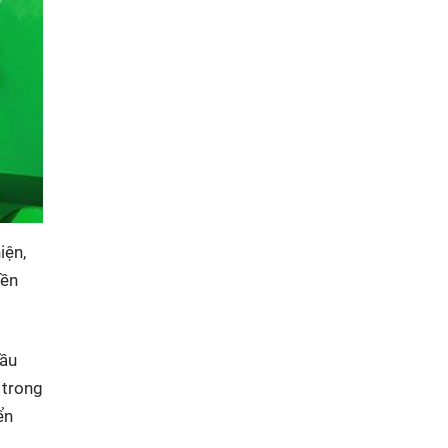
iện,
bền
cầu
 trong
ển