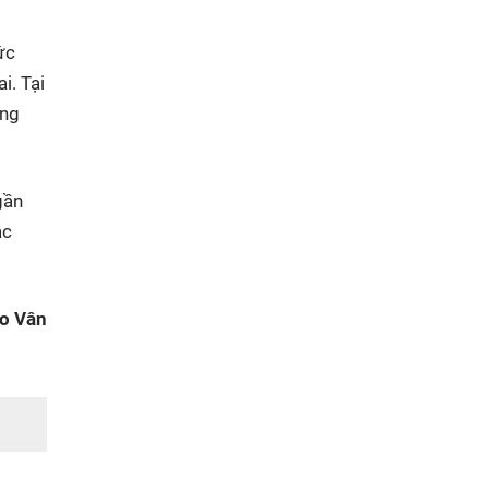
ức
i. Tại
ùng
gần
ác
o Vân