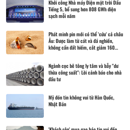
Khởi công Nhà máy Điện mặt trời Dầu
Tiếng 5, bổ sung hơn 808 GWh điện
sạch mỗi năm
Phát minh pin mới có thể 'cứu' cả châu
Âu: Được làm từ cát và đá nghiền,
không cần đất hiếm, cắt giảm 160...
Ngành cọc bê tông ly tâm và bẫy "dư
thừa công suất": Lời cảnh báo cho nhà
đầu tư
Mỹ đón tin không vui từ Hàn Quốc,
Nhật Bản
'Khách sộp' mua gạo báo tin vui đến