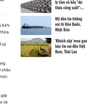
ly tâm và bẫy "dư
thừa công suất":...
Mỹ đón tin không
vui từ Hàn Quốc,
ng 84%
Nhật Bản
 thừa.
'Khách sộp' mua gạo
ể từ
báo tin vui đến Việt
Nam, Thái Lan
ung
ở châu
ừ mức
 gây
ho và