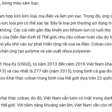
ng, bóng màu xám bạc.
àm hợp kim kim loại, mạ điện và làm pin sạc. Trong đó, ứng
-ion, loại pin có thể sạc lại. Đây là loại pin thường sử dụng t
 không. Các cải tiến gần đây khiến pin lithium-ion có tuổi thọ
của Diễn đàn Kinh tế Thế giới, nhu cầu coban toàn cầu dự k
ủ yếu nhờ vào sự phát triển rộng rãi của xe điện. Coban còn 
 phản ứng tạo polyme và sản xuất nhựa polyester.
hất Hoa Kỳ (USGS), từ năm 2013 đến năm 2016 Việt Nam kha
3) và cao nhất là 277 tấn (năm 2015), trung bình cả giai đ
ức khai thác coban trung bình của thế giới dựa trên 22 quốc
 khai thác coban, do đó, Việt Nam vẫn luôn có mặt trong dan
 thế giới. Với tiềm năng khoáng sản lớn, Việt Nam vẫn còn n