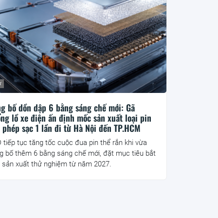
ư
g bố dồn dập 6 bằng sáng chế mới: Gã
ng lồ xe điện ấn định mốc sản xuất loại pin
 phép sạc 1 lần đi từ Hà Nội đến TP.HCM
 tiếp tục tăng tốc cuộc đua pin thể rắn khi vừa
g bố thêm 6 bằng sáng chế mới, đặt mục tiêu bắt
 sản xuất thử nghiệm từ năm 2027.