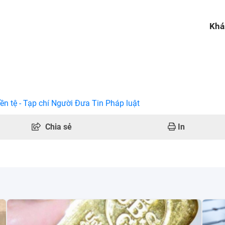
Khá
ền tệ - Tạp chí Người Đưa Tin Pháp luật
Chia sẻ
In