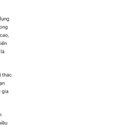
 dụng
rong
 cao,
iến
là
i thác
oạn
 gia
h
hiều