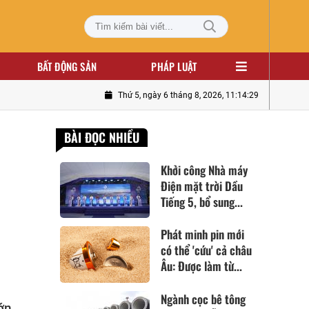
BẤT ĐỘNG SẢN
PHÁP LUẬT
Thứ 5, ngày 6 tháng 8, 2026, 11:14:30
BÀI ĐỌC NHIỀU
Khởi công Nhà máy
Điện mặt trời Dầu
Tiếng 5, bổ sung...
Phát minh pin mới
có thể 'cứu' cả châu
Âu: Được làm từ...
Ngành cọc bê tông
ớn