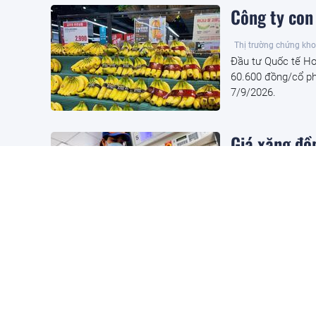
Công ty con 
Thị trường chứng kh
Đầu tư Quốc tế Hoà
60.600 đồng/cổ ph
7/9/2026.
Giá xăng đồ
Cần biết
6 giờ trước
Tại kỳ điều hành c
xăng E10RON 95 giả
TP.HCM giao
nhà ở sinh t