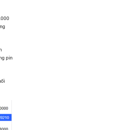
5.000
ợng
n
ng pin
uối