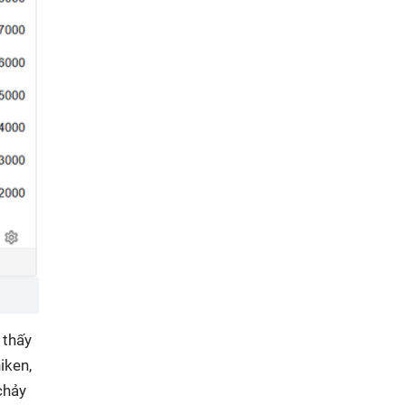
 thấy
iken,
chảy