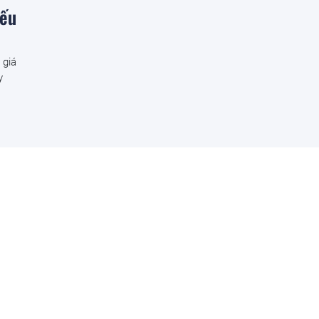
iếu
 giá
y
đó giá
Khu