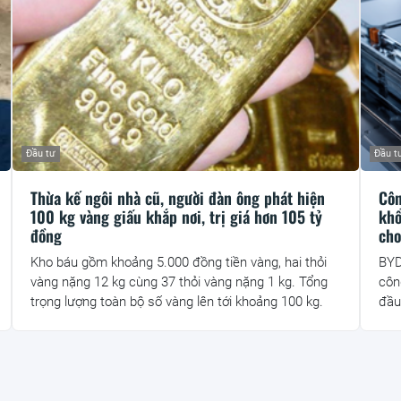
Đầu tư
Đầu t
Thừa kế ngôi nhà cũ, người đàn ông phát hiện
Côn
100 kg vàng giấu khắp nơi, trị giá hơn 105 tỷ
khổ
đồng
cho
Kho báu gồm khoảng 5.000 đồng tiền vàng, hai thỏi
BYD
vàng nặng 12 kg cùng 37 thỏi vàng nặng 1 kg. Tổng
côn
trọng lượng toàn bộ số vàng lên tới khoảng 100 kg.
đầu