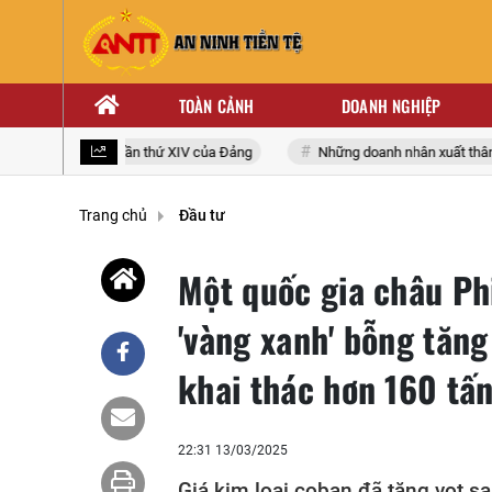
TOÀN CẢNH
DOANH NGHIỆP
i biểu toàn quốc lần thứ XIV của Đảng
Những doanh nhân xuất thân từ 
Trang chủ
Đầu tư
Một quốc gia châu Ph
'vàng xanh' bỗng tăng
khai thác hơn 160 tấ
22:31 13/03/2025
Giá kim loại coban đã tăng vọt s