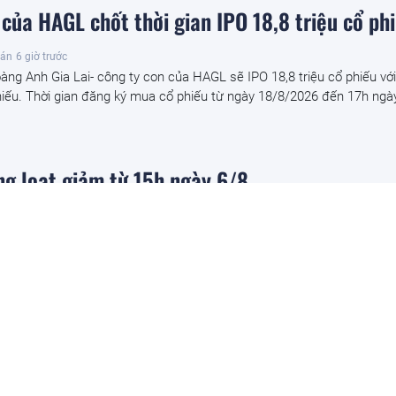
của HAGL chốt thời gian IPO 18,8 triệu cổ ph
oán
6 giờ trước
ng Anh Gia Lai- công ty con của HAGL sẽ IPO 18,8 triệu cổ phiếu với
iếu. Thời gian đăng ký mua cổ phiếu từ ngày 18/8/2026 đến 17h ngà
ng loạt giảm từ 15h ngày 6/8
hiều ngày 6/8/2026, giá xăng dầu được điều chỉnh giảm từ 15h, trong 
m 1.035 đồng/lít, còn tối đa 22.324 đồng/lít.
 đất, cho Eco Pearl City thuê đất làm Dự án 
hái An Điền