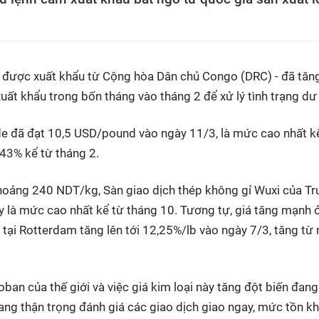
h được xuất khẩu từ Cộng hòa Dân chủ Congo (DRC) - đã tă
uất khẩu trong bốn tháng vào tháng 2 để xử lý tình trạng dư
e đã đạt 10,5 USD/pound vào ngày 11/3, là mức cao nhất k
43% kể từ tháng 2.
khoảng 240 NDT/kg, Sàn giao dịch thép không gỉ Wuxi của Tr
y là mức cao nhất kể từ tháng 10. Tương tự, giá tăng mạnh 
o tại Rotterdam tăng lên tới 12,25%/lb vào ngày 7/3, tăng t
n của thế giới và việc giá kim loại này tăng đột biến đang
đang thận trọng đánh giá các giao dịch giao ngay, mức tồn k