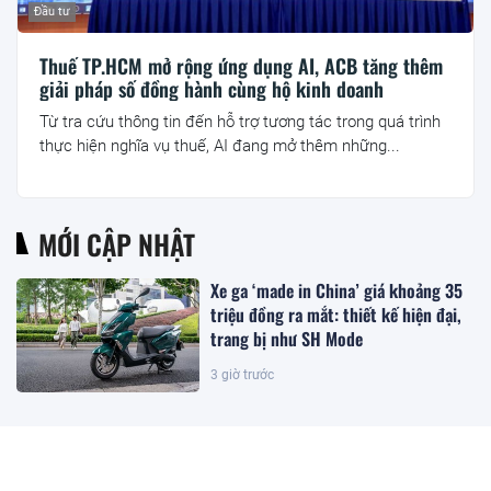
Đầu tư
Thuế TP.HCM mở rộng ứng dụng AI, ACB tăng thêm
giải pháp số đồng hành cùng hộ kinh doanh
Từ tra cứu thông tin đến hỗ trợ tương tác trong quá trình
thực hiện nghĩa vụ thuế, AI đang mở thêm những...
MỚI CẬP NHẬT
Xe ga ‘made in China’ giá khoảng 35
triệu đồng ra mắt: thiết kế hiện đại,
trang bị như SH Mode
3 giờ trước
Mỹ, Campuchia cùng báo một tin vui
đến Việt Nam