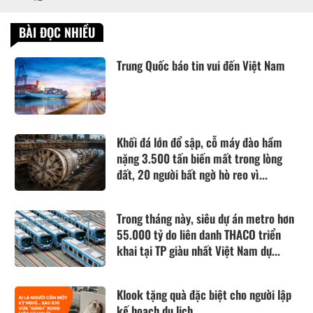
BÀI ĐỌC NHIỀU
Trung Quốc báo tin vui đến Việt Nam
Khối đá lớn đổ sập, cỗ máy đào hầm
nặng 3.500 tấn biến mất trong lòng
đất, 20 người bất ngờ hò reo vì...
Trong tháng này, siêu dự án metro hơn
55.000 tỷ do liên danh THACO triển
khai tại TP giàu nhất Việt Nam dự...
Klook tặng quà đặc biệt cho người lập
kế hoạch du lịch