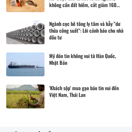
không cần đất hiếm, cắt giảm 160...
Ngành cọc bê tông ly tâm và bẫy "dư
thừa công suất": Lời cảnh báo cho nhà
đầu tư
Mỹ đón tin không vui từ Hàn Quốc,
Nhật Bản
'Khách sộp' mua gạo báo tin vui đến
Việt Nam, Thái Lan