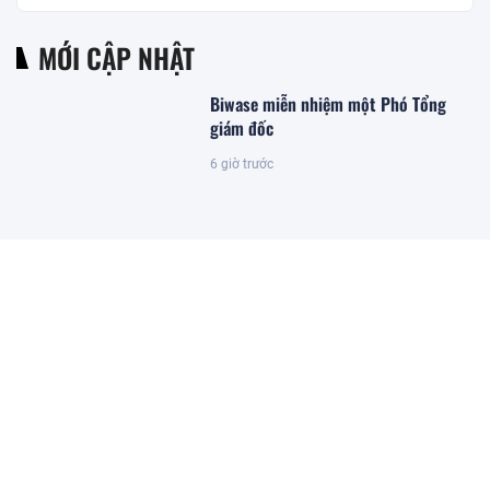
MỚI CẬP NHẬT
Biwase miễn nhiệm một Phó Tổng
giám đốc
6 giờ trước
Thay sàn bếp căn nhà, cặp vợ chồng
bất ngờ đào trúng kho báu 'khủng':
Tuổi đời hơn 300 năm, được đấu giá
gần 27 tỷ đồng
6 giờ trước
Hơn 106.000 tỷ đồng trái phiếu
doanh nghiệp đến hạn trong 5 tháng
cuối năm 2026, nhóm bất động sản
chiếm hơn nửa