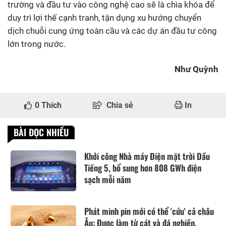
trường và đầu tư vào công nghệ cao sẽ là chìa khóa để
duy trì lợi thế cạnh tranh, tận dụng xu hướng chuyển
dịch chuỗi cung ứng toàn cầu và các dự án đầu tư công
lớn trong nước.
Như Quỳnh
0
Thích
Chia sẻ
In
BÀI ĐỌC NHIỀU
Khởi công Nhà máy Điện mặt trời Dầu
Tiếng 5, bổ sung hơn 808 GWh điện
sạch mỗi năm
Phát minh pin mới có thể 'cứu' cả châu
Âu: Được làm từ cát và đá nghiền,