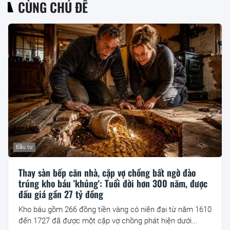
CÙNG CHỦ ĐỀ
Đầu tư
Thay sàn bếp căn nhà, cặp vợ chồng bất ngờ đào
trúng kho báu 'khủng': Tuổi đời hơn 300 năm, được
đấu giá gần 27 tỷ đồng
Kho báu gồm 266 đồng tiền vàng có niên đại từ năm 1610
đến 1727 đã được một cặp vợ chồng phát hiện dưới...