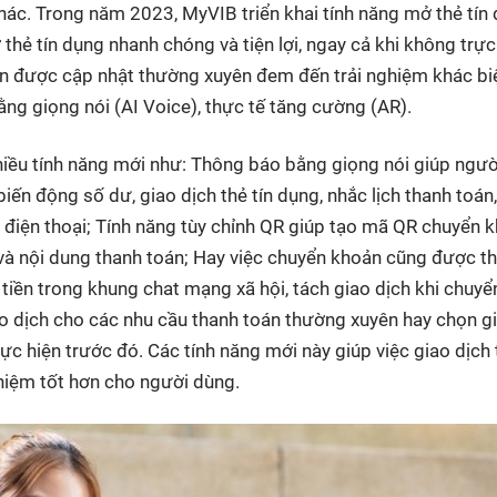
hác. Trong năm 2023, MyVIB triển khai tính năng mở thẻ tín
thẻ tín dụng nhanh chóng và tiện lợi, ngay cả khi không trực
iến được
cập nhật
thường xuyên đem đến trải nghiệm khác bi
ằng giọng nói (AI Voice), thực tế tăng cường (AR).
iều tính năng mới như: Thông báo bằng giọng nói giúp ngườ
biến động số dư, giao dịch thẻ tín dụng, nhắc lịch thanh toán,
điện thoại; Tính năng tùy chỉnh QR giúp tạo mã QR chuyển 
ền và nội dung thanh toán; Hay việc chuyển khoản cũng được t
 tiền trong khung chat mạng xã hội, tách giao dịch khi chuyể
ao dịch cho các nhu cầu thanh toán thường xuyên hay chọn g
hực hiện trước đó. Các tính năng mới này giúp việc giao dịch 
ghiệm tốt hơn cho người dùng.