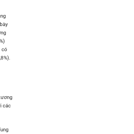
ũng
 bày
ơng
%)
 có
,8%).
 tương
i các
Tung