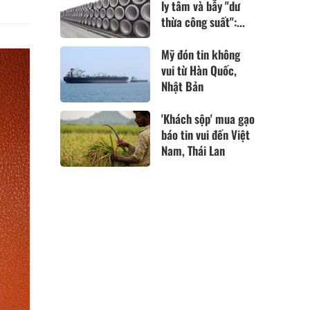
ly tâm và bẫy "dư
thừa công suất":...
Mỹ đón tin không
vui từ Hàn Quốc,
Nhật Bản
'Khách sộp' mua gạo
báo tin vui đến Việt
Nam, Thái Lan