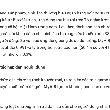
năng sản phẩm, hình ảnh thương hiệu ngân hàng số MyVIB c
 kê từ BuzzMetrics,
ứng dụng thu hút tới trên 76 nghìn lượt
ạng xã hội Việt Nam trong năm.
Lời khen
dành cho
các chư
 các lời khen dành
cho
hình ảnh thương hiệu
(chiếm hơn
33
người dùng.
So với các ứng dụng cùng được đo lường, MyVIB
yệt đối 0.99) và tỷ trọng tích cực cao hơn (
50,4% so với 41
 rất nhỏ, chỉ
0,3%.
 tác hấp dẫn người dùng
ổ chức các chương trình khuyến mại, thực hiện các minigame
h xuyên suốt năm đã giúp
MyVIB
tạo ra khoảng cách lớn so vớ
hàng loạt chương trình ưu đãi hấp dẫn cho người dùng như 