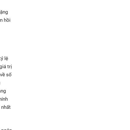
tặng
n hồi
ỷ lệ
iá trị
 về số
g
ăng
hính
 nhất