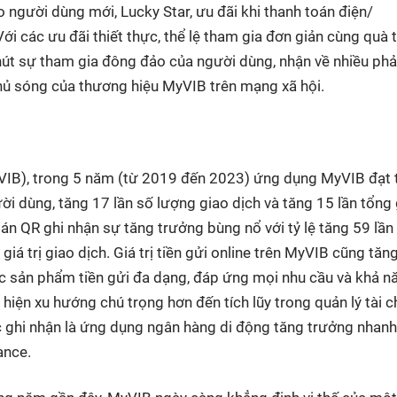
ho người dùng
mới, Lucky Star, ưu đãi khi thanh toán điện/
 Với các ưu đãi thiết thực, thể lệ tham gia đơn giản cùng quà 
hút sự tham gia đông đảo của người dùng, nhận về nhiều phả
phủ sóng của thương hiệu MyVIB trên mạng xã hội.
VIB), trong 5 năm
(từ 2019 đến 2023)
ứng dụng MyVIB đạt t
i dùng, tăng 17 lần số lượng giao dịch và tăng 15 lần tổng g
oán QR ghi nhận sự tăng trưởng bùng nổ với tỷ lệ tăng 59 lần
giá trị giao dịch. Giá trị tiền gửi online trên MyVIB cũng tăn
c sản phẩm tiền gửi đa dạng, đáp ứng mọi nhu cầu và khả n
hiện xu hướng chú trọng hơn đến tích lũy trong quản lý tài c
ghi nhận là ứng dụng ngân hàng di động tăng trưởng nhanh
ance.