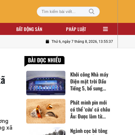
BẤT ĐỘNG SẢN
PHÁP LUẬT
Thứ 6, ngày 7 tháng 8, 2026, 13:55:38
BÀI ĐỌC NHIỀU
Khởi công Nhà máy
xã
Điện mặt trời Dầu
Tiếng 5, bổ sung...
Phát minh pin mới
có thể 'cứu' cả châu
Âu: Được làm từ...
ương
ng xã
Ngành cọc bê tông