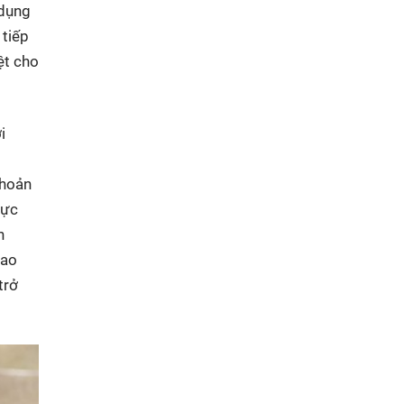
 dụng
 tiếp
ệt cho
i
khoản
hực
n
iao
trở