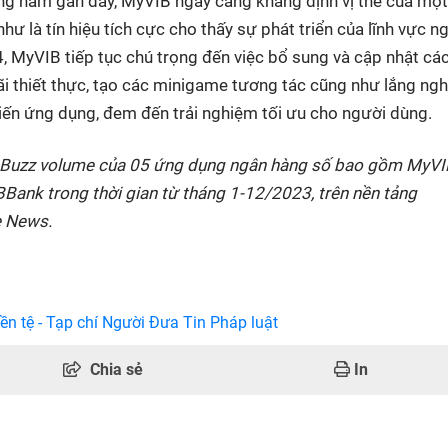
ng năm gần đây, MyVIB ngày càng khẳng định vị thế của mộ
hư là tín hiệu tích cực cho thấy sự phát triển của lĩnh vực n
4,
MyVIB
tiếp tục chú trọng đến việc bổ sung và cập nhật các
i thiết thực
, tạo các minigame tương tác cũng như lắng ngh
iến ứng dụng, đem đến trải nghiệm tối ưu cho người dùng.
K Buzz volume của 05 ứng dụng ngân hàng số bao gồm MyVI
nk trong thời gian từ tháng 1-12/2023, trên nền tảng
e News.
ền tệ - Tạp chí Người Đưa Tin Pháp luật
Chia sẻ
In