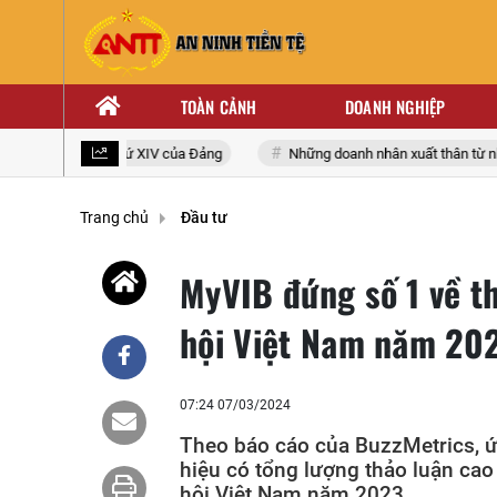
TOÀN CẢNH
DOANH NGHIỆP
toàn quốc lần thứ XIV của Đảng
Những doanh nhân xuất thân từ nhà gi
Trang chủ
Đầu tư
MyVIB đứng số 1 về t
hội Việt Nam năm 20
07:24 07/03/2024
Theo báo cáo của BuzzMetrics, 
hiệu có tổng lượng thảo luận cao
hội Việt Nam năm 2023.