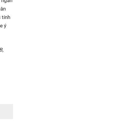
t ngân
gân
 tính
e ý
B,