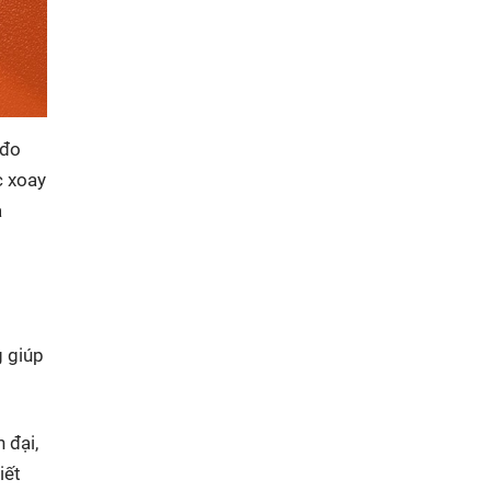
 đo
c xoay
à
g giúp
 đại,
iết