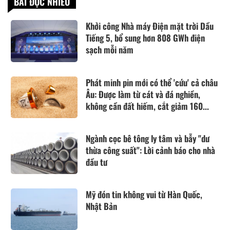
BÀI ĐỌC NHIỀU
Khởi công Nhà máy Điện mặt trời Dầu
Tiếng 5, bổ sung hơn 808 GWh điện
sạch mỗi năm
Phát minh pin mới có thể 'cứu' cả châu
Âu: Được làm từ cát và đá nghiền,
không cần đất hiếm, cắt giảm 160...
Ngành cọc bê tông ly tâm và bẫy "dư
thừa công suất": Lời cảnh báo cho nhà
đầu tư
Mỹ đón tin không vui từ Hàn Quốc,
Nhật Bản