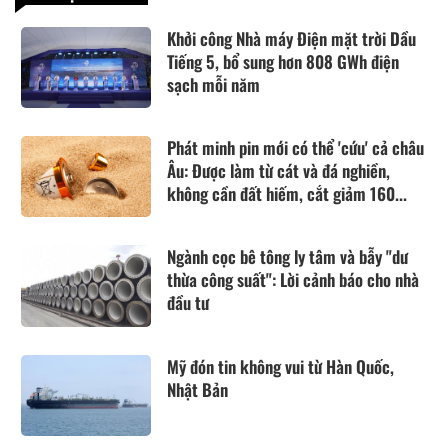
Khởi công Nhà máy Điện mặt trời Dầu
Tiếng 5, bổ sung hơn 808 GWh điện
sạch mỗi năm
Phát minh pin mới có thể 'cứu' cả châu
Âu: Được làm từ cát và đá nghiền,
không cần đất hiếm, cắt giảm 160...
Ngành cọc bê tông ly tâm và bẫy "dư
thừa công suất": Lời cảnh báo cho nhà
đầu tư
Mỹ đón tin không vui từ Hàn Quốc,
Nhật Bản