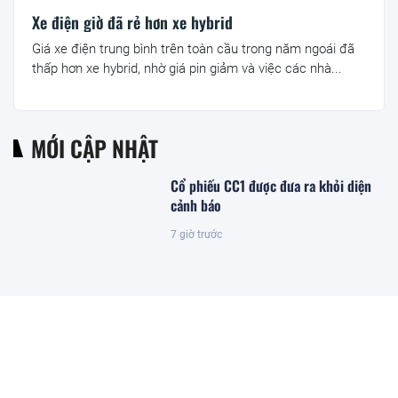
Xe điện giờ đã rẻ hơn xe hybrid
Giá xe điện trung bình trên toàn cầu trong năm ngoái đã
thấp hơn xe hybrid, nhờ giá pin giảm và việc các nhà...
MỚI CẬP NHẬT
Cổ phiếu CC1 được đưa ra khỏi diện
cảnh báo
7 giờ trước
Campuchia sắp thực hiện được một
việc chưa từng có trong lịch sử nhờ
Trung Quốc, EU
5 giờ trước