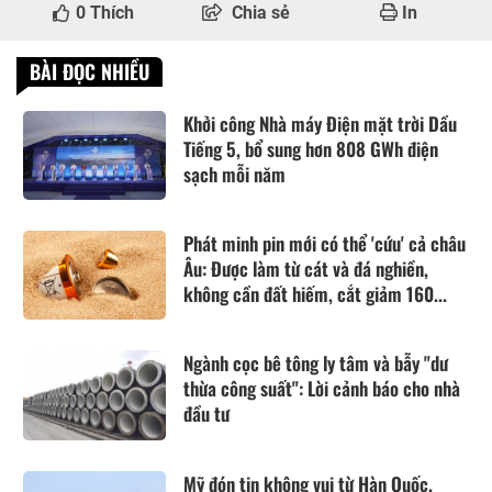
0
Thích
Chia sẻ
In
BÀI ĐỌC NHIỀU
Khởi công Nhà máy Điện mặt trời Dầu
Tiếng 5, bổ sung hơn 808 GWh điện
sạch mỗi năm
Phát minh pin mới có thể 'cứu' cả châu
Âu: Được làm từ cát và đá nghiền,
không cần đất hiếm, cắt giảm 160...
Ngành cọc bê tông ly tâm và bẫy "dư
thừa công suất": Lời cảnh báo cho nhà
đầu tư
Mỹ đón tin không vui từ Hàn Quốc,