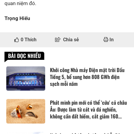
quan niệm đó.
Trọng Hiếu
0
Thích
Chia sẻ
In
BÀI ĐỌC NHIỀU
Khởi công Nhà máy Điện mặt trời Dầu
Tiếng 5, bổ sung hơn 808 GWh điện
sạch mỗi năm
Phát minh pin mới có thể 'cứu' cả châu
Âu: Được làm từ cát và đá nghiền,
không cần đất hiếm, cắt giảm 160...