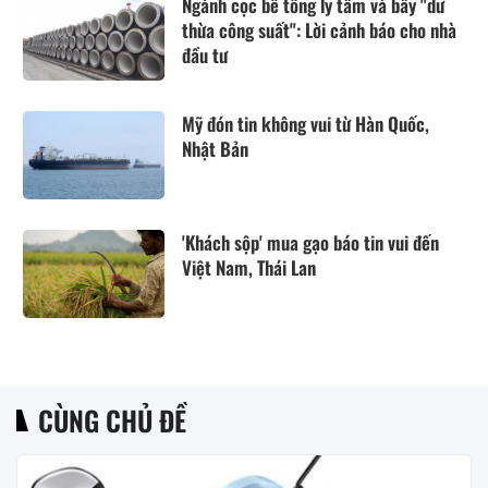
Ngành cọc bê tông ly tâm và bẫy "dư
thừa công suất": Lời cảnh báo cho nhà
đầu tư
Mỹ đón tin không vui từ Hàn Quốc,
Nhật Bản
'Khách sộp' mua gạo báo tin vui đến
Việt Nam, Thái Lan
CÙNG CHỦ ĐỀ