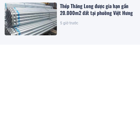
Thép Thăng Long được gia hạn gần
20.000m2 đất tại phường Việt Hưng
5 giờ trước
Đặc khu lớn nhất Việt Nam sắp xuất
hiện một công trình cạnh sân bay
quy mô hàng đầu, phục vụ tới 50
triệu hành khách
4 giờ trước
Giám đốc Alibaba.com khu vực:
Doanh nghiệp Việt vẫn đối mặt 3
điểm nghẽn khi bán hàng toàn cầu
4 giờ trước
Bộ Tài chính nói gì về tình trạng