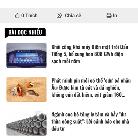
0
Thích
Chia sẻ
In
BÀI ĐỌC NHIỀU
Khởi công Nhà máy Điện mặt trời Dầu
Tiếng 5, bổ sung hơn 808 GWh điện
sạch mỗi năm
Phát minh pin mới có thể 'cứu' cả châu
Âu: Được làm từ cát và đá nghiền,
không cần đất hiếm, cắt giảm 160...
Ngành cọc bê tông ly tâm và bẫy "dư
thừa công suất": Lời cảnh báo cho nhà
đầu tư