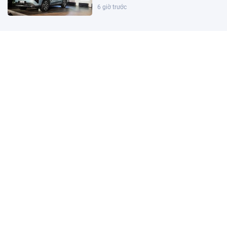
6 giờ trước
Cảnh giác thủ đoạn giả danh cán bộ,
yêu cầu cập nhật sổ đỏ trên VNeID
6 giờ trước
Một ngành hàng Việt lần đầu thu về
hơn 1 tỷ USD chỉ trong 1 tháng
3 giờ trước
PNJ lên tiếng sau kết luận của TTCP
3 giờ trước