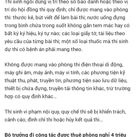
Thí sinh ngồi đúng vị trí theo số báo danh hoặc theo vị
trí do hội đồng thi quy định; chỉ được mang vào phòng
thi: thước kẻ, bút viết để làm bài thi; nước uống đựng
trong bình chứa trong suốt không gắn tem mác hay có
bất kỳ ký hiệu, ký tự nào; các loại giấy tờ, tài liệu theo
yêu cầu của từng bài thi; một số loại thuốc mà thí sinh
dự thi có bệnh án phải mang theo.
Không được mang vào phòng thi điện thoại di động,
máy ghi âm, máy ảnh, máy vi tính, các phương tiện kỹ
thuật thu, phát, truyền tin, phương tiện sao lưu dữ liệu,
thiết bị chứa đựng, truyền tải thông tin khác, trừ trường
hợp có quy định khác…
Thí sinh vi phạm nội quy, quy chế thi sẽ bị khiển trách,
cảnh cáo, đình chỉ thi hoặc hủy kết quả thi…
Bộ trưởng đi công tác được thuê phòng nghỉ 4 triệu