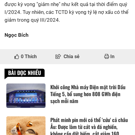
được kỳ vọng "giảm nhẹ" như kết quả tại thời điểm quý
I/2024. Tuy nhiên, các TCTD kỳ vọng tỷ lệ nợ xấu có thể
giảm trong quý III/2024.
Ngọc Bích
0
Thích
Chia sẻ
In
BÀI ĐỌC NHIỀU
Khởi công Nhà máy Điện mặt trời Dầu
Tiếng 5, bổ sung hơn 808 GWh điện
sạch mỗi năm
Phát minh pin mới có thể 'cứu' cả châu
Âu: Được làm từ cát và đá nghiền,
không cần đất hiếm, cắt giảm 160...