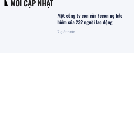
MỚI CẬP NHẬT
Một công ty con của Fecon nợ bảo
hiểm của 232 người lao động
7 giờ trước
Thấy gì từ việc Moody's nâng xếp
hạng tín nhiệm cho SeABank?
7 giờ trước
Nhà đầu tư rút 55 tỷ USD tháo lui, giá
vàng vẫn "lội ngược dòng" tăng mạnh
nhất 6 tháng: Người gom vàng chưa
hề rời đi?
6 giờ trước