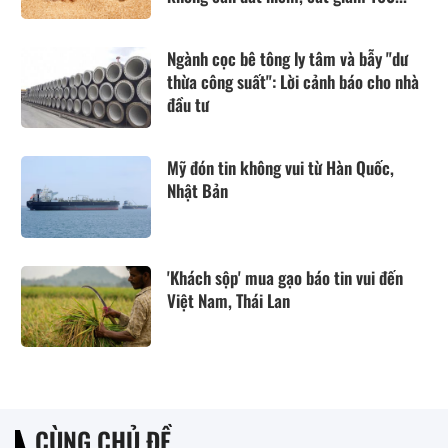
Ngành cọc bê tông ly tâm và bẫy "dư
thừa công suất": Lời cảnh báo cho nhà
đầu tư
Mỹ đón tin không vui từ Hàn Quốc,
Nhật Bản
'Khách sộp' mua gạo báo tin vui đến
Việt Nam, Thái Lan
CÙNG CHỦ ĐỀ