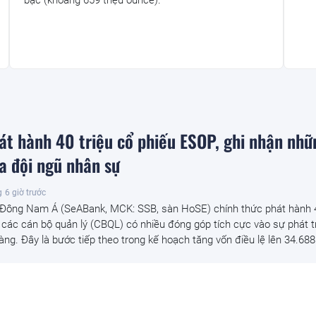
t hành 40 triệu cổ phiếu ESOP, ghi nhận nhữ
a đội ngũ nhân sự
g
6 giờ trước
ông Nam Á (SeABank, MCK: SSB, sàn HoSE) chính thức phát hành 4
các cán bộ quản lý (CBQL) có nhiều đóng góp tích cực vào sự phát t
g. Đây là bước tiếp theo trong kế hoạch tăng vốn điều lệ lên 34.688 t
 báu' 10 thỏi vàng trị giá 1,2 tỷ đồng do người
úng khi đang cắt cỏ