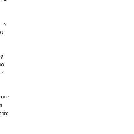
 kỳ
ạt
ợi
ao
CP
 mục
ăm
 năm.