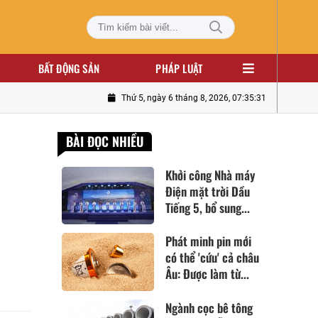
BẤT ĐỘNG SẢN
PHÁP LUẬT
Thứ 5, ngày 6 tháng 8, 2026, 07:35:32
BÀI ĐỌC NHIỀU
Khởi công Nhà máy
Điện mặt trời Dầu
Tiếng 5, bổ sung...
Phát minh pin mới
có thể 'cứu' cả châu
Âu: Được làm từ...
Ngành cọc bê tông