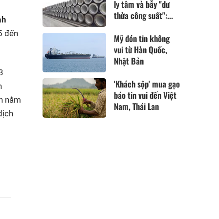
ly tâm và bẫy "dư
thừa công suất":...
nh
5 đến
Mỹ đón tin không
vui từ Hàn Quốc,
Nhật Bản
3
'Khách sộp' mua gạo
h
báo tin vui đến Việt
nh nắm
Nam, Thái Lan
dịch