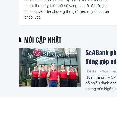
người tìm thấy, toàn bộ số vàng sau đó đã được
chính quyền địa phương thu giữ theo quy định của
pháp luật.
MỚI CẬP NHẬT
SeABank phá
đóng góp củ
Tài chính - Ngân hàn
Ngân hàng TMCP Đ
cổ phiếu dành cho 
chung của Ngân hàn
Thu giữ 'kho
vườn đào tr