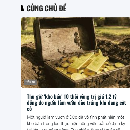
CÙNG CHỦ ĐỀ
Đầu tư
Thu giữ 'kho báu' 10 thỏi vàng trị giá 1,2 tỷ
đồng do người làm vườn đào trúng khi đang cắt
cỏ
Một người làm vườn ở Đức đã vô tình phát hiện một
kho báu trong lúc thực hiện công việc cắt cỏ định kỳ
tại khu vực công cộng. Tuy nhiên, thay vì thuộc về