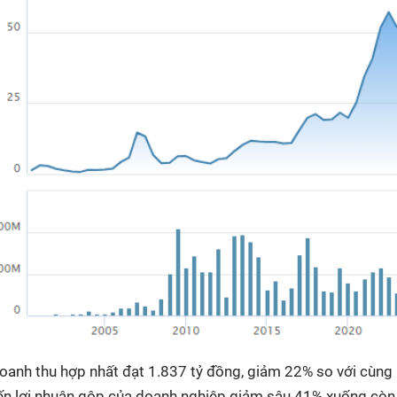
doanh thu hợp nhất đạt 1.837 tỷ đồng, giảm 22% so với cùng 
ến lợi nhuận gộp của doanh nghiệp giảm sâu 41% xuống còn