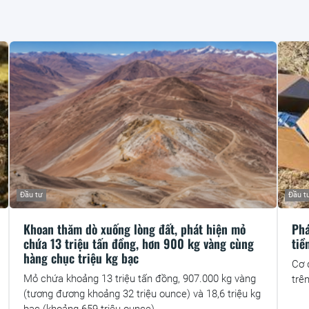
Đầu tư
Đầu t
Khoan thăm dò xuống lòng đất, phát hiện mỏ
Phá
chứa 13 triệu tấn đồng, hơn 900 kg vàng cùng
tiề
hàng chục triệu kg bạc
Cơ 
Mỏ chứa khoảng 13 triệu tấn đồng, 907.000 kg vàng
trên
(tương đương khoảng 32 triệu ounce) và 18,6 triệu kg
bạc (khoảng 659 triệu ounce).