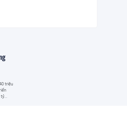
ng
0 triệu
riển
ỷ...
 làm