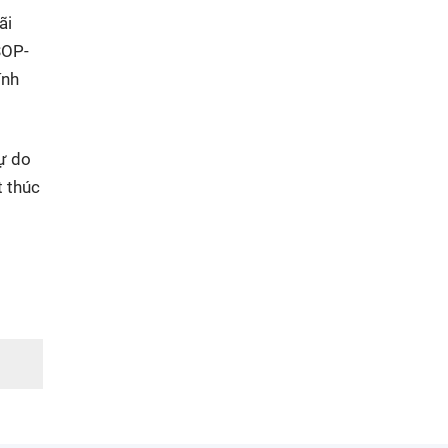
ãi
SOP-
ính
tự do
 thúc