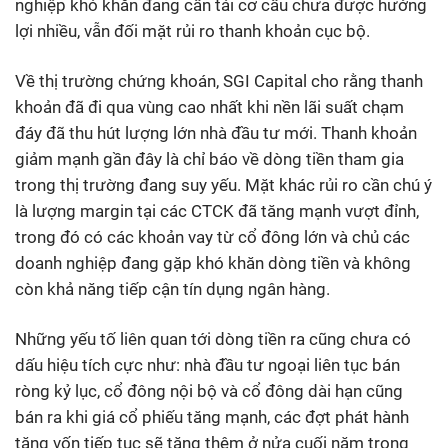
nghiệp khó khăn đang cần tái cơ cấu chưa được hưởng
lợi nhiều, vẫn đối mặt rủi ro thanh khoản cục bộ.
Về thị trường chứng khoán, SGI Capital cho rằng thanh
khoản đã đi qua vùng cao nhất khi nền lãi suất chạm
đáy đã thu hút lượng lớn nhà đầu tư mới. Thanh khoản
giảm mạnh gần đây là chỉ báo về dòng tiền tham gia
trong thị trường đang suy yếu. Mặt khác rủi ro cần chú ý
là lượng margin tại các CTCK đã tăng mạnh vượt đỉnh,
trong đó có các khoản vay từ cổ đông lớn và chủ các
doanh nghiệp đang gặp khó khăn dòng tiền và không
còn khả năng tiếp cận tín dụng ngân hàng.
Những yếu tố liên quan tới dòng tiền ra cũng chưa có
dấu hiệu tích cực như: nhà đầu tư ngoại liên tục bán
ròng kỷ lục, cổ đông nội bộ và cổ đông dài hạn cũng
bán ra khi giá cổ phiếu tăng mạnh, các đợt phát hành
tăng vốn tiếp tục sẽ tăng thêm ở nửa cuối năm trong