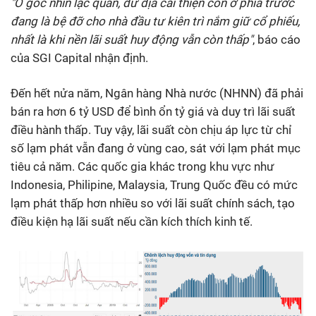
"
Ở
góc nhìn lạc quan, dư địa cải thiện còn ở phía trước
đang là bệ đỡ cho nhà đầu tư kiên trì nắm giữ cổ
phiếu,
nhất là khi nền lãi suất huy động vẫn còn thấp
"
, báo cáo
của SGI Capital nhận định.
Đến hết nửa năm, Ngân hàng Nhà nước (NHNN) đã phải
bán ra hơn 6 tỷ USD để bình ổn tỷ giá và duy trì lãi suất
điều hành thấp. Tuy vậy, lãi suất còn chịu áp lực từ chỉ
số lạm phát vẫn đang ở vùng cao, sát với lạm phát mục
tiêu cả năm. Các quốc gia khác trong khu vực như
Indonesia, Philipine, Malaysia, Trung Quốc đều có mức
lạm phát thấp hơn nhiều so với lãi suất chính sách, tạo
điều kiện hạ lãi suất nếu cần kích thích kinh tế.