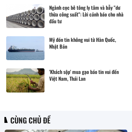
Ngành cọc bê tông ly tâm và bẫy "dư
thừa công suất": Lời cảnh báo cho nhà
đầu tư
Mỹ đón tin không vui từ Hàn Quốc,
Nhật Bản
'Khách sộp' mua gạo báo tin vui đến
Việt Nam, Thái Lan
CÙNG CHỦ ĐỀ