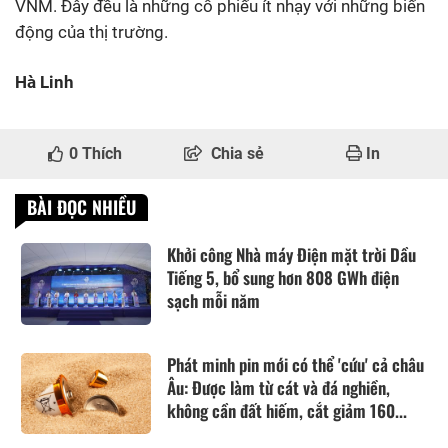
VNM. Đây đều là những cổ phiếu ít nhạy với những biến
động của thị trường.
Hà Linh
0
Thích
Chia sẻ
In
BÀI ĐỌC NHIỀU
Khởi công Nhà máy Điện mặt trời Dầu
Tiếng 5, bổ sung hơn 808 GWh điện
sạch mỗi năm
Phát minh pin mới có thể 'cứu' cả châu
Âu: Được làm từ cát và đá nghiền,
không cần đất hiếm, cắt giảm 160...