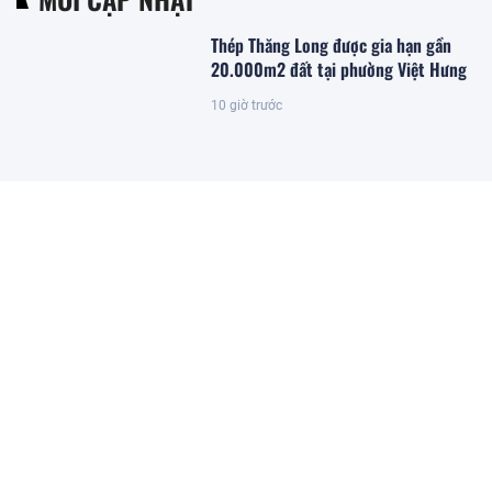
Thép Thăng Long được gia hạn gần
20.000m2 đất tại phường Việt Hưng
10 giờ trước
Đặc khu lớn nhất Việt Nam sắp xuất
hiện một công trình cạnh sân bay
quy mô hàng đầu, phục vụ tới 50
triệu hành khách
11 giờ trước
Giám đốc Alibaba.com khu vực:
Doanh nghiệp Việt vẫn đối mặt 3
điểm nghẽn khi bán hàng toàn cầu
12 giờ trước