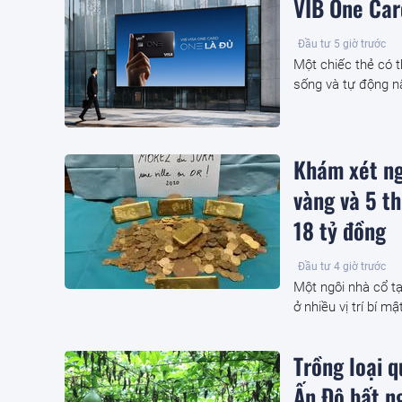
VIB One Card
Đầu tư
5 giờ trước
Một chiếc thẻ có 
sống và tự động nâ
Khám xét ng
vàng và 5 th
18 tỷ đồng
Đầu tư
4 giờ trước
Một ngôi nhà cổ tạ
ở nhiều vị trí bí m
Trồng loại 
Ấn Độ bất ng