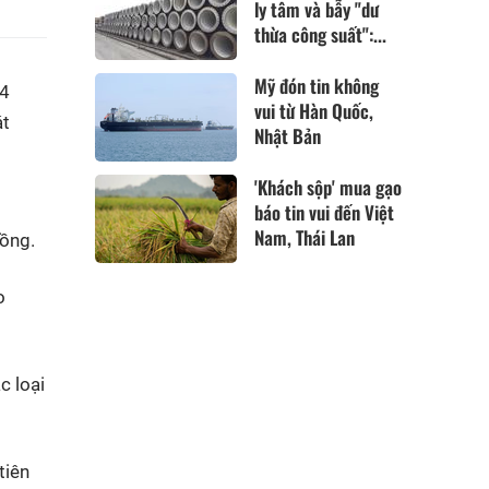
ly tâm và bẫy "dư
thừa công suất":...
Mỹ đón tin không
04
vui từ Hàn Quốc,
át
Nhật Bản
'Khách sộp' mua gạo
báo tin vui đến Việt
Nam, Thái Lan
đồng.
o
c loại
tiên