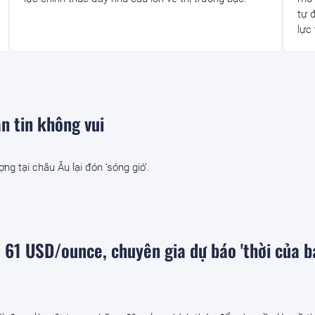
tự 
lực 
n tin không vui
ng tại châu Âu lại đón ‘sóng gió’.
 61 USD/ounce, chuyên gia dự báo 'thời của b