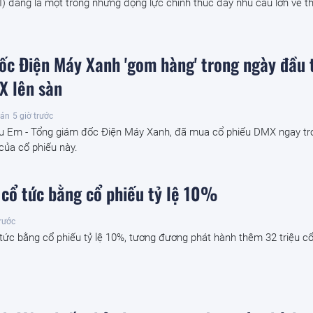
AI) đang là một trong những động lực chính thúc đẩy nhu cầu lớn về th
ốc Điện Máy Xanh 'gom hàng' trong ngày đầu 
X lên sàn
oán
5 giờ trước
u Em - Tổng giám đốc Điện Máy Xanh, đã mua cổ phiếu DMX ngay tr
 của cổ phiếu này.
 cổ tức bằng cổ phiếu tỷ lệ 10%
trước
tức bằng cổ phiếu tỷ lệ 10%, tương đương phát hành thêm 32 triệu cổ