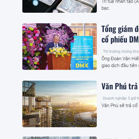
Trí tuệ nhân tạo (
bạc.
Tổng giám đ
cổ phiếu DM
Thị trường chứng kh
Ông Đoàn Văn Hiể
giao dịch đầu tiên
Văn Phú trả
Doanh nghiệp
5 giờ 
Văn Phú sẽ trả cổ 