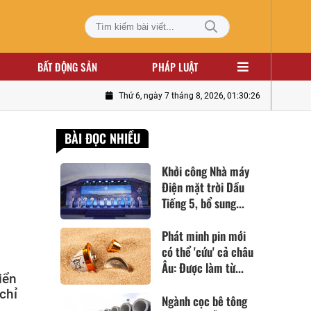
BẤT ĐỘNG SẢN
PHÁP LUẬT
Thứ 6, ngày 7 tháng 8, 2026, 01:30:27
BÀI ĐỌC NHIỀU
Khởi công Nhà máy
Điện mặt trời Dầu
Tiếng 5, bổ sung...
Phát minh pin mới
có thể 'cứu' cả châu
Âu: Được làm từ...
iển
chỉ
Ngành cọc bê tông