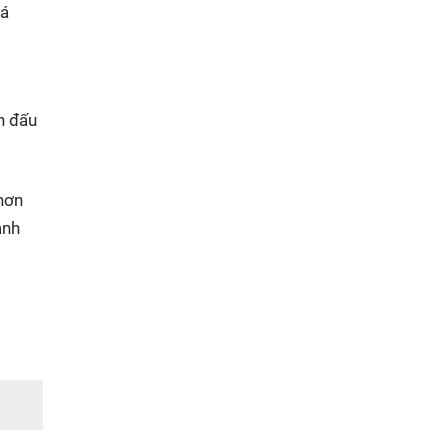
iá
n đấu
 hơn
anh