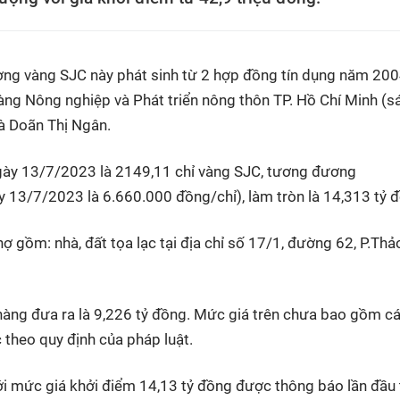
ng vàng SJC này phát sinh từ 2 hợp đồng tín dụng năm 20
ng Nông nghiệp và Phát triển nông thôn TP. Hồ Chí Minh (s
à Doãn Thị Ngân.
 ngày 13/7/2023 là 2149,11 chỉ vàng SJC, tương đương
y 13/7/2023 là 6.660.000 đồng/chỉ), làm tròn là 14,313 tỷ 
ợ gồm: nhà, đất tọa lạc tại địa chỉ số 17/1, đường 62, P.Thả
hàng đưa ra là 9,226 tỷ đồng. Mức giá trên chưa bao gồm cá
c theo quy định của pháp luật.
ới mức giá khởi điểm 14,13 tỷ đồng được thông báo lần đầu 