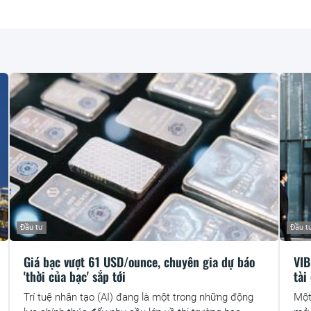
Đầu tư
Đầu t
Giá bạc vượt 61 USD/ounce, chuyên gia dự báo
VIB
'thời của bạc' sắp tới
tài
Trí tuệ nhân tạo (AI) đang là một trong những động
Một