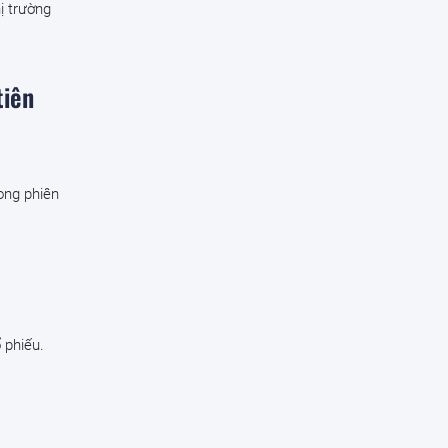
ị trường
tiên
ong phiên
 phiếu.