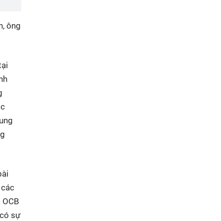
h, ông
tại
nh
g
ác
cung
ng
bài
 các
à OCB
 có sự