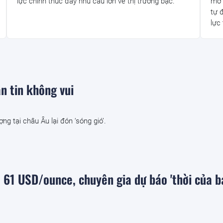
lực chính thúc đẩy nhu cầu lớn về thị trường bạc.
mở 
tự 
lực 
n tin không vui
ng tại châu Âu lại đón ‘sóng gió’.
 61 USD/ounce, chuyên gia dự báo 'thời của b