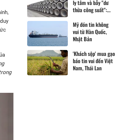
ly tâm và bẫy "dư
thừa công suất":...
ính,
 duy
Mỹ đón tin không
hức
vui từ Hàn Quốc,
Nhật Bản
'Khách sộp' mua gạo
của
báo tin vui đến Việt
ng
Nam, Thái Lan
trong