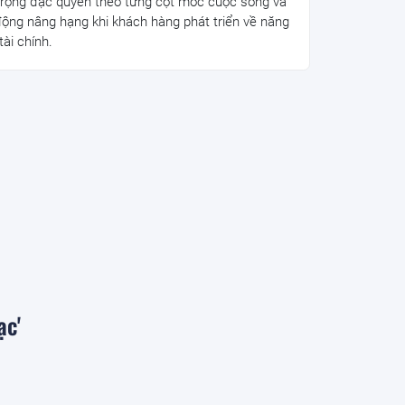
rộng đặc quyền theo từng cột mốc cuộc sống và
động nâng hạng khi khách hàng phát triển về năng
tài chính.
ạc'