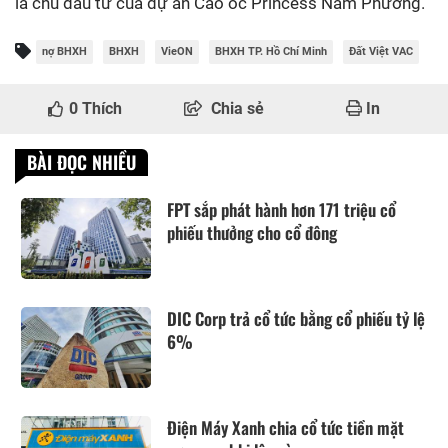
là chủ đầu tư của dự án Cao ốc Princess Nam Phương.
nợ BHXH
BHXH
VieON
BHXH TP. Hồ Chí Minh
Đất Việt VAC
0
Thích
Chia sẻ
In
BÀI ĐỌC NHIỀU
FPT sắp phát hành hơn 171 triệu cổ
phiếu thưởng cho cổ đông
DIC Corp trả cổ tức bằng cổ phiếu tỷ lệ
6%
Điện Máy Xanh chia cổ tức tiền mặt