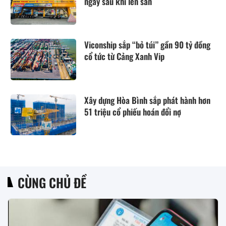
ngay sau khi lên sàn
Viconship sắp “bỏ túi” gần 90 tỷ đồng
cổ tức từ Cảng Xanh Vip
Xây dựng Hòa Bình sắp phát hành hơn
51 triệu cổ phiếu hoán đổi nợ
CÙNG CHỦ ĐỀ