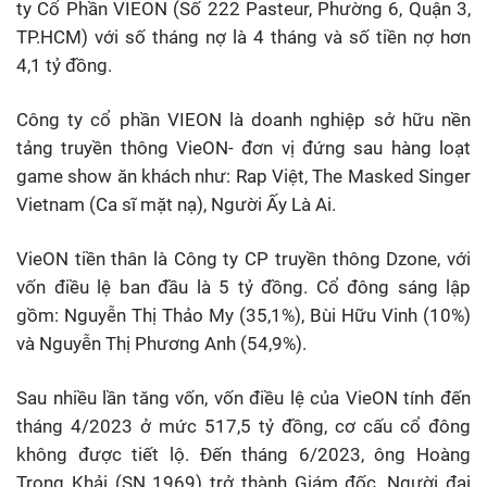
ty Cổ Phần VIEON (Số 222 Pasteur, Phường 6, Quận 3,
TP.HCM) với số tháng nợ là 4 tháng và số tiền nợ hơn
4,1 tỷ đồng.
Công ty cổ phần VIEON là doanh nghiệp sở hữu nền
tảng truyền thông VieON- đơn vị đứng sau hàng loạt
game show ăn khách như: Rap Việt, The Masked Singer
Vietnam (Ca sĩ mặt nạ), Người Ấy Là Ai.
VieON tiền thân là Công ty CP truyền thông Dzone, với
vốn điều lệ ban đầu là 5 tỷ đồng. Cổ đông sáng lập
gồm: Nguyễn Thị Thảo My (35,1%), Bùi Hữu Vinh (10%)
và Nguyễn Thị Phương Anh (54,9%).
Sau nhiều lần tăng vốn, vốn điều lệ của VieON tính đến
tháng 4/2023 ở mức 517,5 tỷ đồng, cơ cấu cổ đông
không được tiết lộ. Đến tháng 6/2023, ông Hoàng
Trọng Khải (SN 1969) trở thành Giám đốc, Người đại