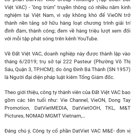
Việt VAC) - "ông trùm" truyền thông có nhiều năm kinh
nghiệm tại Việt Nam, vì vậy không khó để VieON trở
thành nền tảng sở hữu hàng loạt chương trình giải trí
đình đám, thành công; đem về hàng triệu lượt xem đối
với mỗi tập phát sóng trên kênh YouTube.
Về Đất Việt VAC, doanh nghiệp này được thành lập vào
tháng 6/2019; trụ sở tại 222 Pasteur (Phường Võ Thị
Sáu, Quận 3, TP.HCM); do ông Đinh Bá Thành (SN 1957)
là Người đại diện pháp luật kiêm Tổng Giám đốc.
Theo giới thiệu, công ty thành viên của Đất Việt VAC bao
gồm các tên tuổi như: Vie Channel, VieON, Dong Tay
Promotion, DatVietMEDIA, DatVietOOH, TKL, M&T
Pictures, NOMAD MGMT Vietnam,…
Đáng chú ý, Công ty cổ phần DatViet VAC M&E- đơn vị