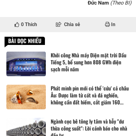
Đức Nam
(Theo BI)
0
Thích
Chia sẻ
In
BÀI ĐỌC NHIỀU
Khởi công Nhà máy Điện mặt trời Dầu
Tiếng 5, bổ sung hơn 808 GWh điện
sạch mỗi năm
Phát minh pin mới có thể 'cứu' cả châu
Âu: Được làm từ cát và đá nghiền,
không cần đất hiếm, cắt giảm 160...
Ngành cọc bê tông ly tâm và bẫy "dư
thừa công suất": Lời cảnh báo cho nhà
đầu tư