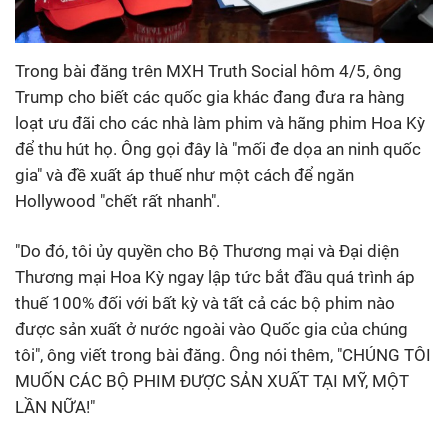
Trong bài đăng trên MXH Truth Social hôm 4/5, ông
Trump cho biết các quốc gia khác đang đưa ra hàng
loạt ưu đãi cho các nhà làm phim và hãng phim Hoa Kỳ
để thu hút họ. Ông gọi đây là "mối đe dọa an ninh quốc
gia" và đề xuất áp thuế như một cách để ngăn
Hollywood "chết rất nhanh".
"Do đó, tôi ủy quyền cho Bộ Thương mại và Đại diện
Thương mại Hoa Kỳ ngay lập tức bắt đầu quá trình áp
thuế 100% đối với bất kỳ và tất cả các bộ phim nào
được sản xuất ở nước ngoài vào Quốc gia của chúng
tôi", ông viết trong bài đăng. Ông nói thêm, "CHÚNG TÔI
MUỐN CÁC BỘ PHIM ĐƯỢC SẢN XUẤT TẠI MỸ, MỘT
LẦN NỮA!"