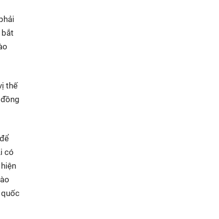
phải
 bắt
ào
ị thế
p đồng
 để
i có
 hiện
đào
g quốc