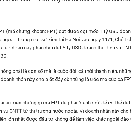
PT (mã chứng khoán: FPT) đạt được cột mốc 1 tỷ USD doan
ngoài. Trong một sự kiện tại Hà Nội vào ngày 11/1, Chủ tịc
 tập đoàn này phấn đấu đạt 5 tỷ USD doanh thu dịch vụ CN
030.
hông phải là con số mà là cuộc đời, cả thời thanh niên, nhữn
Vị doanh nhân này cho biết đây còn từng là ước mơ của cả FPT
ại sự kiện những gì mà FPT đã phải "đánh đổi" để có thể đạ
 vụ CNTT từ thị trường nước ngoài. Vị doanh nhân này cho 
iền lớn nhất được đầu tư không để làm việc khác ngoài đào 