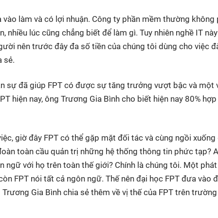
là vào làm và có lợi nhuận. Công ty phần mềm thường không 
n, nhiều lúc cũng chẳng biết để làm gì. Tuy nhiên nghề IT này
gười nên trước đây đa số tiền của chúng tôi dùng cho việc đ
a sẻ.
ân sự đã giúp FPT có được sự tăng trưởng vượt bậc và một v
FPT hiện nay, ông Trương Gia Bình cho biết hiện nay 80% hợ
việc, giờ đây FPT có thể gặp mặt đối tác và cùng ngồi xuống
 đoàn toàn cầu quản trị những hệ thống thông tin phức tạp? A
 ngữ với họ trên toàn thế giới? Chính là chúng tôi. Một phát
, còn FPT nói tất cả ngôn ngữ. Thế nên đại học FPT đưa vào 
g Trương Gia Bình chia sẻ thêm về vị thế của FPT trên trườn