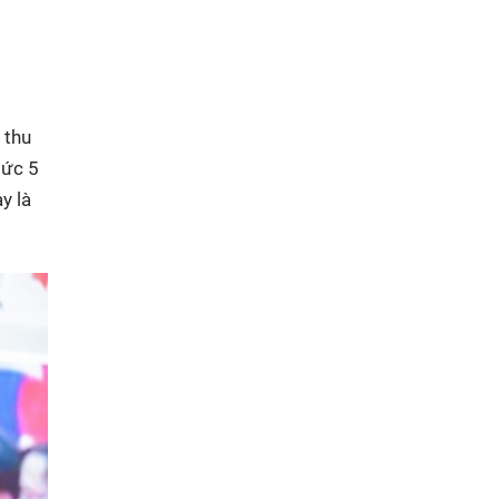
 thu
mức 5
y là