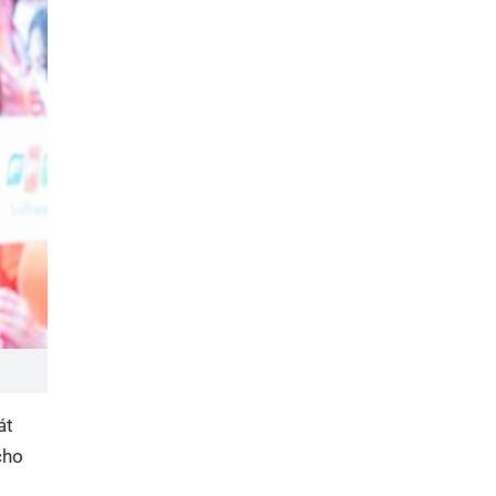
át
cho