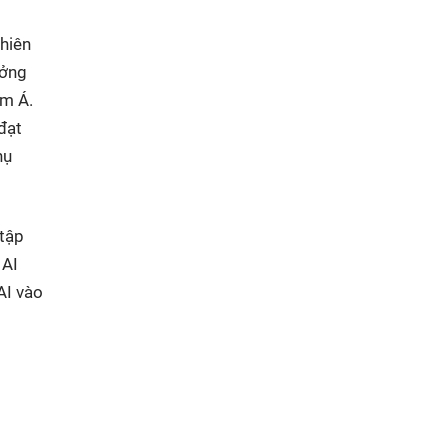
nhiên
ưởng
am Á.
đạt
hụ
 tập
 AI
AI vào