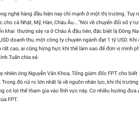
công nghệ hàng đầu hiện nay chỉ mạnh ở một thị trường. Tuy 
 cho cả Nhật, Mỹ, Hàn, Châu Âu... "Nói về chuyển đổi số ý t
ển khai thường xảy ra ở Châu Á đầu tiên, đặc biệt là Đông N
 USD doanh thu, một công ty chuyên ngành đạt 1 tỷ USD. Khi 
ên rất cao, ai cũng hừng hực khí thế làm sao để đơn vị mình p
inh Tuấn chia sẻ.
tuy nhiên ông Nguyễn Văn Khoa, Tổng giám đốc FPT cho biết
Trong đó rủi ro lớn nhất là về nguồn nhân lực, khi thị trường
ang có lợi thế tham gia vào lĩnh vực này. Có nhiều hướng đưa 
của FPT.