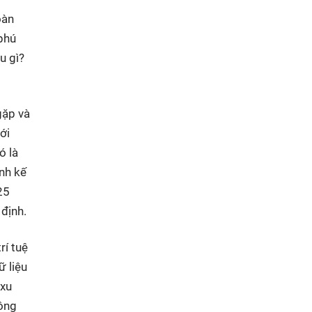
oàn
 phú
u gì?
gặp và
ới
ó là
nh kế
25
 định.
rí tuệ
ữ liệu
 xu
hông