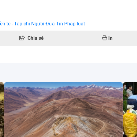
ền tệ - Tạp chí Người Đưa Tin Pháp luật
Chia sẻ
In