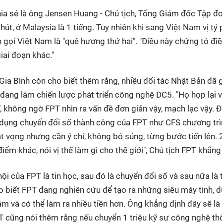
a sẻ là ông Jensen Huang - Chủ tịch, Tổng Giám đốc Tập đ
t, ở Malaysia là 1 tiếng. Tuy nhiên khi sang Việt Nam vị tỷ
 gọi Việt Nam là "quê hương thứ hai". "Điều này chứng tỏ điề
iai đoạn khác."
 Gia Bình còn cho biết thêm rằng, nhiều đối tác Nhật Bản đã 
 đang làm chiến lược phát triển công nghệ DC5. "Họ họp lại v
, không ngờ FPT nhìn ra vấn đề đơn giản vậy, mạch lạc vậy. Đ
g dụng chuyển đổi số thành công của FPT như CFS chương trì
t vọng nhưng cần ý chí, không bỏ súng, từng bước tiến lên. 
iểm khác, nói vị thế làm gì cho thế giới", Chủ tịch FPT khẳng
i của FPT là tin học, sau đó là chuyển đổi số và sau nữa là t
o biết FPT đang nghiên cứu để tạo ra những siêu máy tính, d
m và có thể làm ra nhiều tiền hơn. Ông khẳng định đây sẽ là
PT cũng nói thêm rằng nếu chuyển 1 triệu kỹ sư công nghệ t