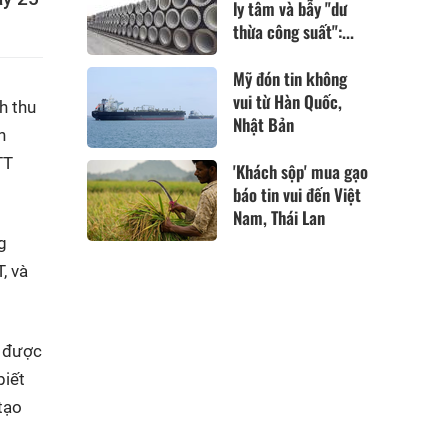
ly tâm và bẫy "dư
thừa công suất":...
Mỹ đón tin không
vui từ Hàn Quốc,
h thu
Nhật Bản
h
TT
'Khách sộp' mua gạo
báo tin vui đến Việt
Nam, Thái Lan
g
, và
t được
biết
tạo