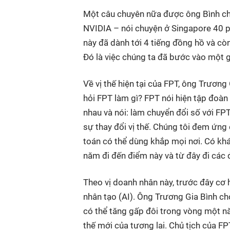
Một câu chuyên nữa được ông Bình chi
NVIDIA – nói chuyện ở Singapore 40 phú
này đã dành tới 4 tiếng đồng hồ và còn
Đó là việc chúng ta đã bước vào một g
Về vị thế hiện tại của FPT, ông Trương
hỏi FPT làm gì? FPT nói hiện tập đoàn
nhau và nói: làm chuyển đổi số với FPT
sự thay đổi vị thế. Chúng tôi đem ứn
toán có thể dùng khắp mọi nơi. Có khá
năm đi đến điểm này và từ đây đi các đ
Theo vị doanh nhân này, trước đây cơ hộ
nhân tạo (AI). Ông Trương Gia Bình ch
có thể tăng gấp đôi trong vòng một nă
thế mới của tương lai. Chủ tịch của F