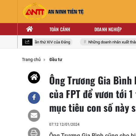
TOÀN CẢNH
DOANH NGHIỆP
 biểu toàn quốc lần thứ XIV của Đảng
Những doanh nhân xuất thân từ 
Trang chủ
Đầu tư
Ông Trương Gia Bình l
của FPT để vươn tới 1
mục tiêu con số này 
07:12 12/01/2024
Ông Trương Gia Bình cũng cho biế