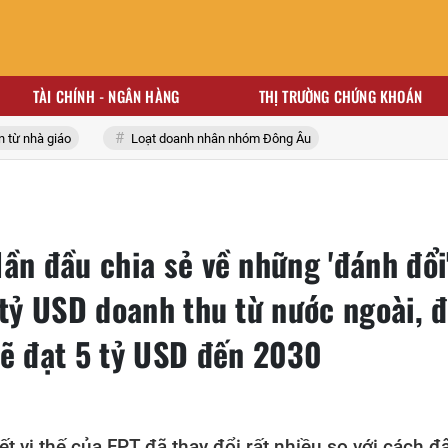
TÀI CHÍNH - NGÂN HÀNG
THỊ TRƯỜNG CHỨNG KHOÁN
nhà giáo
Loạt doanh nhân nhóm Đông Âu
ần đầu chia sẻ về những 'đánh đổi
 tỷ USD doanh thu từ nước ngoài, đ
sẽ đạt 5 tỷ USD đến 2030
t vị thế của FPT đã thay đổi rất nhiều so với cách đ