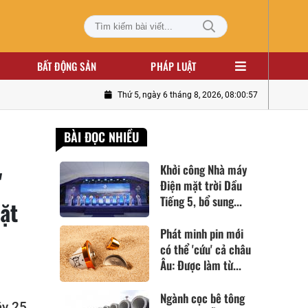
BẤT ĐỘNG SẢN
PHÁP LUẬT
Thứ 5, ngày 6 tháng 8, 2026, 08:00:59
BÀI ĐỌC NHIỀU
Khởi công Nhà máy
'
Điện mặt trời Dầu
Tiếng 5, bổ sung...
ặt
Phát minh pin mới
có thể 'cứu' cả châu
Âu: Được làm từ...
Ngành cọc bê tông
ây 25