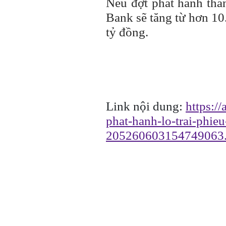
Nếu đợt phát hành thà
Bank sẽ tăng từ hơn 10
tỷ đồng.
Link nội dung:
https:/
phat-hanh-lo-trai-phie
205260603154749063