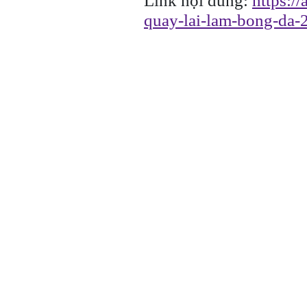
Link nội dung:
https:/
quay-lai-lam-bong-da