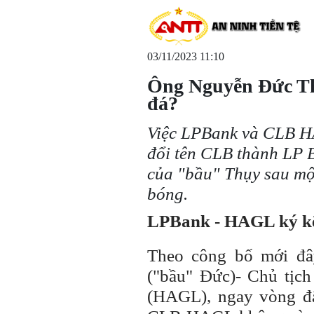
03/11/2023 11:10
Ông Nguyễn Đức Th
đá?
Việc LPBank và CLB HA
đổi tên CLB thành LP 
của "bầu" Thụy sau một 
bóng.
LPBank - HAGL ký kết
Theo công bố mới đ
("bầu" Đức)- Chủ tịc
(HAGL), ngay vòng đ