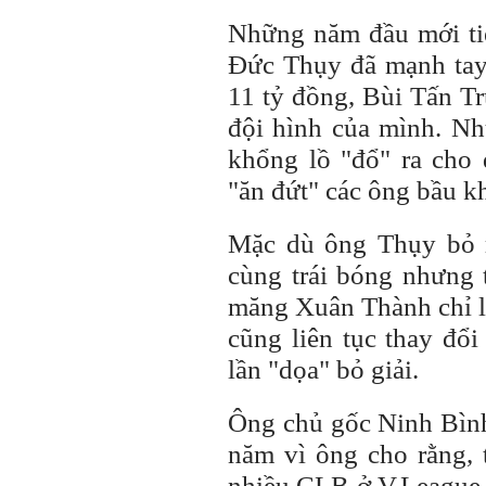
Những năm đầu mới ti
Đức Thụy đã mạnh tay
11 tỷ đồng, Bùi Tấn T
đội hình của mình. N
khổng lồ "đổ" ra cho 
"ăn đứt" các ông bầu k
Mặc dù ông Thụy bỏ r
cùng trái bóng nhưng 
măng Xuân Thành chỉ l
cũng liên tục thay đổi
lần "dọa" bỏ giải.
Ông chủ gốc Ninh Bình
năm vì ông cho rằng, 
nhiều CLB ở V.League 