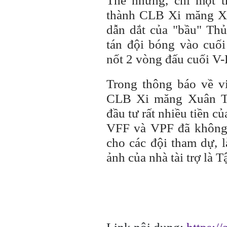
Thế nhưng, chỉ một t
thành CLB Xi măng X
dẫn dắt của "bầu" Thủ
tán đội bóng vào cuố
nốt 2 vòng đấu cuối V
Trong thông báo về vi
CLB Xi măng Xuân Th
đầu tư rất nhiều tiền 
VFF và VPF đã không
cho các đội tham dự, 
ảnh của nhà tài trợ là