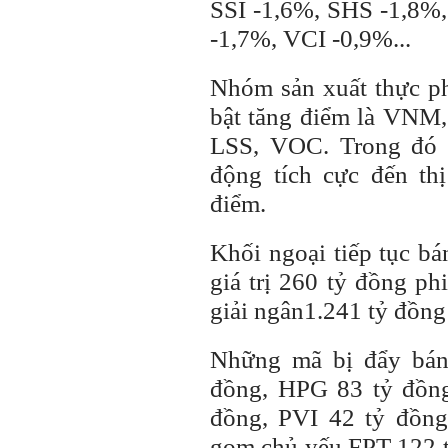
SSI -1,6%, SHS -1,8
-1,7%, VCI -0,9%...
Nhóm sản xuất thực ph
bật tăng điểm là VN
LSS, VOC. Trong đó 
động tích cực đến th
điểm.
Khối ngoại tiếp tục bá
giá trị 260 tỷ đồng ph
giải ngân1.241 tỷ đồng
Những mã bị đẩy bán
đồng, HPG 83 tỷ đồn
đồng, PVI 42 tỷ đồn
gom chủ yếu FPT 122 