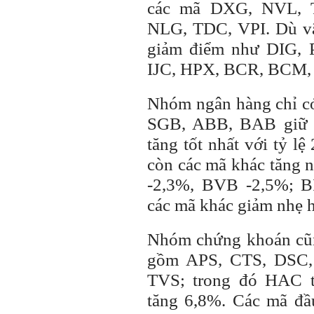
các mã DXG, NVL, 
NLG, TDC, VPI. Dù vậ
giảm điểm như DIG,
IJC, HPX, BCR, BCM,
Nhóm ngân hàng chỉ 
SGB, ABB, BAB giữ đ
tăng tốt nhất với tỷ 
còn các mã khác tăng n
-2,3%, BVB -2,5%; 
các mã khác giảm nhẹ 
Nhóm chứng khoán cũng
gồm APS, CTS, DSC,
TVS; trong đó HAC 
tăng 6,8%. Các mã đầ