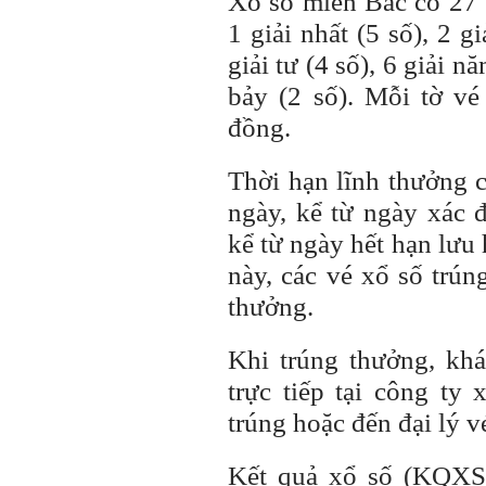
Xổ số miền Bắc có 27 g
1 giải nhất (5 số), 2 gi
giải tư (4 số), 6 giải nă
bảy (2 số). Mỗi tờ vé
đồng.
Thời hạn lĩnh thưởng c
ngày, kể từ ngày xác 
kể từ ngày hết hạn lưu
này, các vé xổ số trún
thưởng.
Khi trúng thưởng, kh
trực tiếp tại công ty 
trúng hoặc đến đại lý v
Kết quả xổ số (KQXS