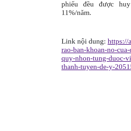
phiếu đều được huy
11%/năm.
Link nội dung:
https:/
rao-ban-khoan-no-cua-c
quy-nhon-tung-duoc-vi
thanh-tuyen-de-y-205