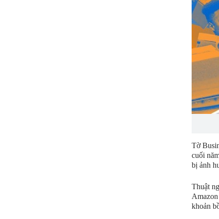
Tờ Busin
cuối năm
bị ảnh h
Thuật ng
Amazon l
khoản bồ