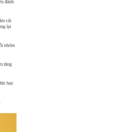
iêu đánh
ằm cải
ng lại
mỗi nhóm
ằm tăng
ble hay
.