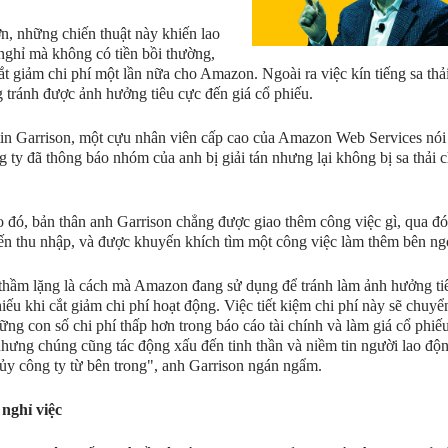
ơn, những chiến thuật này khiến lao
nghỉ mà không có tiền bồi thường,
ắt giảm chi phí một lần nữa cho Amazon. Ngoài ra việc kín tiếng sa thả
g tránh được ảnh hưởng tiêu cực đến giá cổ phiếu.
in Garrison, một cựu nhân viên cấp cao của Amazon Web Services nói
g ty đã thông báo nhóm của anh bị giải tán nhưng lại không bị sa thải 
 đó, bản thân anh Garrison chẳng được giao thêm công việc gì, qua đ
n thu nhập, và được khuyến khích tìm một công việc làm thêm bên ng
 thầm lặng là cách mà Amazon đang sử dụng để tránh làm ảnh hưởng ti
hiếu khi cắt giảm chi phí hoạt động. Việc tiết kiệm chi phí này sẽ chuyể
ững con số chi phí thấp hơn trong báo cáo tài chính và làm giá cổ phiếu
nhưng chúng cũng tác động xấu đến tinh thần và niềm tin người lao độ
ủy công ty từ bên trong", anh Garrison ngán ngẩm.
 nghỉ việc