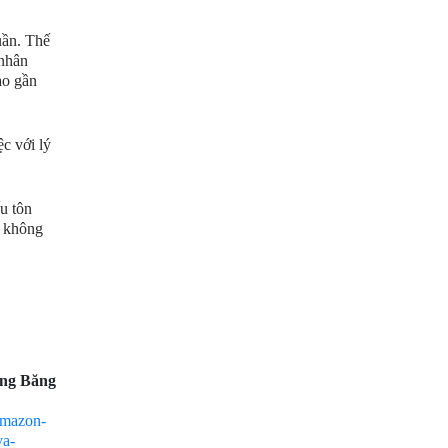
uần. Thế
 nhân
ào gần
ệc với lý
u tôn
n không
ng Băng
-amazon-
va-