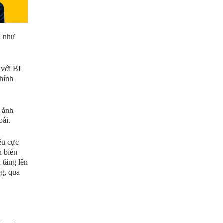
i như
 với BI
chính
ó ảnh
oài.
êu cực
n biến
 tăng lên
ng, qua