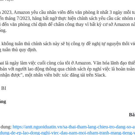
2023, Amazon yêu cầu nhân viên đến văn phòng ít nhất 3 ngày mỗi t
n tháng 7/2023, hãng bất ngờ thực hiện chính sách yêu cầu các nhóm
i đến văn phòng chỉ định để chấm công thay vì bất kỳ cơ sở Amazon n
ống.
i không tuân thủ chính sách này sẽ bị công ty đề nghị tự nguyện thôi vi
 tuân thủ quy định.
i là ngày làm việc cuối cùng của tôi ở Amazon. Văn hóa lãnh đạo thiế
 bản với người lao động thông qua chính sách ép nghỉ việc là hoàn toà
 nhận được", một nhân viên bức xúc đăng tải trên Slack.
 BI
ăng
Bă
 dung:
https://antt.nguoiduatin.vn/sa-thai-tham-lang-chieu-tro-dang-so
dung-de-ep-lao-dong-nghi-viec-dau-nam-moi-nham-tranh-mang-tieng-