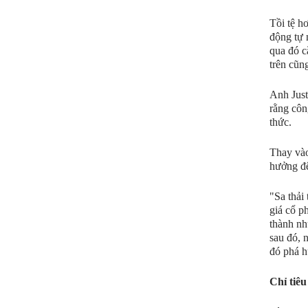
Tồi tệ h
động tự 
qua đó c
trên cũn
Anh Just
rằng côn
thức.
Thay vào
hưởng đế
"Sa thải
giá cổ p
thành nh
sau đó, 
đó phá h
Chỉ tiêu