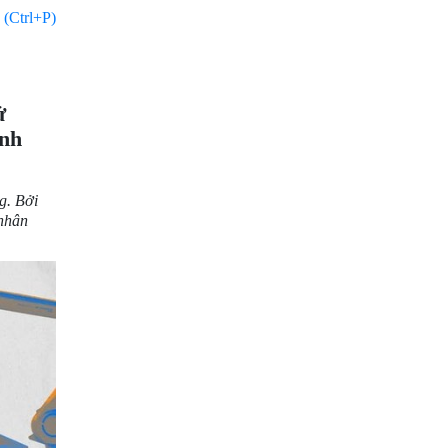
 (Ctrl+P)
ử
ánh
g. Bởi
 nhân