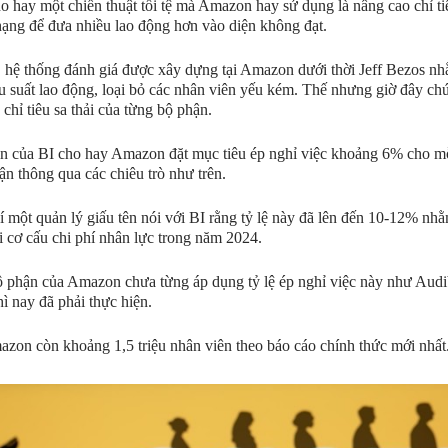
o hay một chiến thuật tồi tệ mà Amazon hay sử dụng là nâng cao chỉ t
hạng để đưa nhiều lao động hơn vào diện không đạt.
 hệ thống đánh giá được xây dựng tại Amazon dưới thời Jeff Bezos nh
ệu suất lao động, loại bỏ các nhân viên yếu kém. Thế nhưng giờ đây chú
 chỉ tiêu sa thải của từng bộ phận.
n của BI cho hay Amazon đặt mục tiêu ép nghỉ việc khoảng 6% cho 
ận thông qua các chiêu trò như trên.
 một quản lý giấu tên nói với BI rằng tỷ lệ này đã lên đến 10-12% nh
i cơ cấu chi phí nhân lực trong năm 2024.
 phận của Amazon chưa từng áp dụng tỷ lệ ép nghỉ việc này như Audi
hì nay đã phải thực hiện.
zon còn khoảng 1,5 triệu nhân viên theo báo cáo chính thức mới nhất