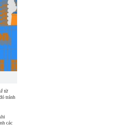
ể từ
đó tránh
khi
ánh các