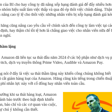
n của BI cho hay công ty đã nâng xếp hạng đánh giá để đẩy nhiều hơn 
 nhóm hiệu suất làm việc thấp và qua đó ép thôi việc chính đáng. Thậ
 nâng cao tỷ lệ cho thôi việc những nhân viên bị xếp hạng đánh giá ké
 hãng cũng nâng cao yêu cầu về chính sách đến công ty làm việc tại cá
 định, hay thậm chí tồi tệ hơn là chẳng giao việc cho nhân viên nữa để h
n nghỉ.
thầm lặng
 Amazon đã liên tục sa thải đầu năm 2024 ở các bộ phận như dịch vụ p
itch, dịch vụ truyền thông Prime Video, Audible và Amazon Pay.
g nói ở đây là việc sa thải thầm lặng này khiến công chúng không biết
i cắt giảm hàng loạt của Amazon. Hãng cũng kín tiếng trong chiến thuậ
 phí nhân lực này với cổ đông hay nhân viên toàn cầu.
ường khi sa thải hàng loạt, Amazon
cảnh báo trước theo luật định khiến
n, báo chí và các cơ quan vào cuộc,
sự chú ý không cần thiết.