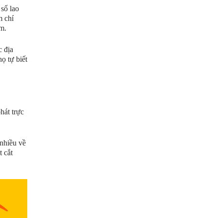
số lao
m chí
m.
c địa
ọ tự biết
hát trực
 nhiều về
t cắt