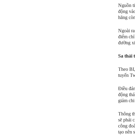
Nguồn ti
động vào
hãng còn
Ngoài ra
điểm chỉ
đường xi
Sa thải 
Theo BI,
tuyến Tw
Điều đán
động thá
giảm chi
Thông th
sẽ phải 
công đoà
tạo nên 