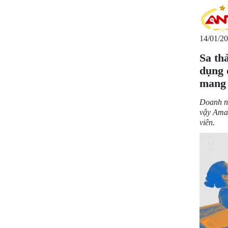
14/01/20
Sa th
dụng 
mang 
Doanh ng
vậy Amaz
viên.