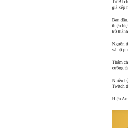
Tờ BI ch
giá xếp 
Ban đầu,
thiện hi
trở thành
Nguồn ti
và bộ ph
Thậm chí
cường tá
Nhiều bộ
Twitch t
Hiện Ama