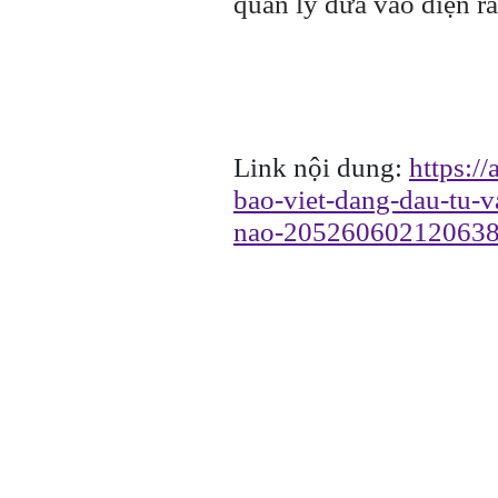
quản lý đưa vào diện rà
Link nội dung:
https:/
bao-viet-dang-dau-tu-
nao-205260602120638