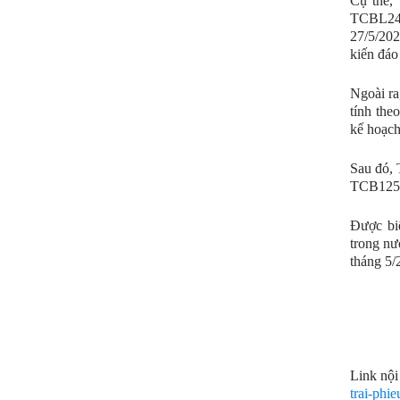
Cụ thể, 
TCBL242
27/5/202
kiến đáo
Ngoài ra
tính the
kế hoạch
Sau đó, 
TCB12510
Được biế
trong nư
tháng 5/
Link nội
trai-ph