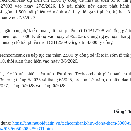
Techcombank dự kiến chi 1.500 tỷ đồng để mua lại toàn bộ lô trái
7003 vào ngày 27/5/2026. Lô trái phiếu này được phát hành
4, gồm 1.500 trái phiếu có mệnh giá 1 tỷ đồng/trái phiếu, kỳ hạn 
 hạn vào 27/5/2027.
, ngân hàng dự kiến mua lại lô trái phiếu mã TCB12508 với tổng giá tr
o mệnh giá 1.000 tỷ đồng vào ngày 29/5/2026. Cùng ngày, ngân hàng
 mua lại lô trái phiếu mã TCB12509 với giá trị 4.000 tỷ đồng.
Techcombank sẽ tiếp tục chi thêm 2.500 tỷ đồng để tất toán sớm lô trái
, thời gian thực hiện vào ngày 3/6/2026.
t, các lô trái phiếu nêu trên đều được Techcombank phát hành ra t
ớc trong tháng 5/2025 và tháng 6/2025, kỳ hạn 2-3 năm, dự kiến đáo 
2027, tháng 5/2028 và tháng 6/2028.
Đặng Th
 dung:
https://antt.nguoiduatin.vn/techcombank-huy-dong-them-3000-t
ieu-205260503083259311.htm