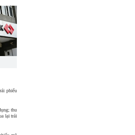
rái phiếu
dụng; thu
 lại trái