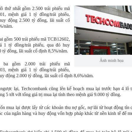
lô thứ nhất gồm 2.500 trái phiếu mã
1, mệnh giá 1 tỷ đồng/trái phiếu,
uy động 2.500 tỷ đồng, lãi suất cố
7%/năm.
ai gồm 500 trái phiếu mã TCB12602,
á 1 tỷ đồng/trái phiếu, qua đó huy
 tỷ đồng, lãi suất cố định 8,5%/năm.
Ảnh minh họa
 ba gồm 2.000 trái phiếu mã
3, mệnh giá 1 tỷ đồng/trái phiếu,
uy động 2.000 tỷ đồng, lãi suất cố định 8,6%/năm.
ngược lại, Techcombank cũng lên kế hoạch mua lại trước hạn 4 lô t
ng 5 tới với tổng giá trị mua lại tính theo mệnh giá 9.000 tỷ đồng.
n mua lại được lấy từ các khoản thu nợ gốc, nợ lãi từ hoạt động tín 
c của ngân hàng và huy động vốn hợp pháp khác từ nền kinh tế để mua