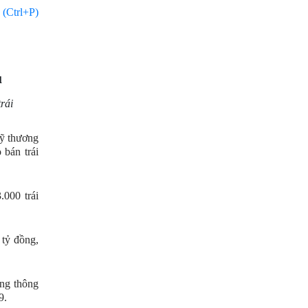
 (Ctrl+P)
u
rái
ỹ thương
bán trái
000 trái
 tỷ đồng,
ng thông
9.