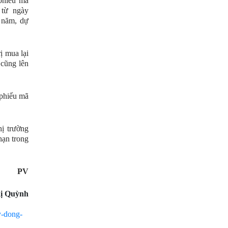
 phiếu mã
 từ ngày
3 năm, dự
ị mua lại
 cũng lên
 phiếu mã
hị trường
hạn trong
PV
ị Quỳnh
y-dong-