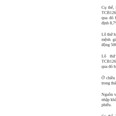
Cụ thể, 
TCB1260
qua đó h
định 8,
Lô thứ h
mệnh gi
động 500
Lô thứ
TCB1260
qua đó h
Ở chiều 
trong thá
Nguồn vố
nhập khá
phiếu.