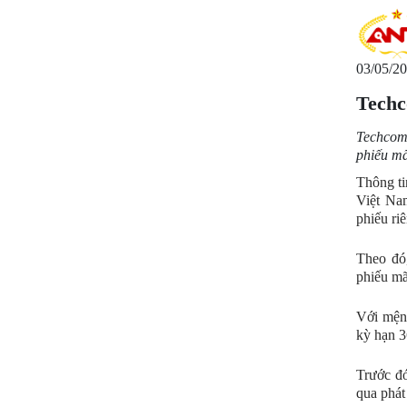
03/05/20
Techc
Techcomb
phiếu m
Thông t
Việt Nam
phiếu riê
Theo đó
phiếu mã
Với mệnh
kỳ hạn 3
Trước đó
qua phát