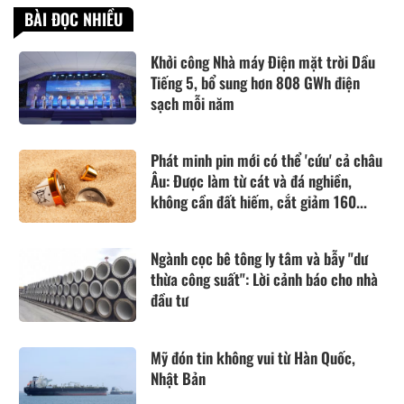
BÀI ĐỌC NHIỀU
Khởi công Nhà máy Điện mặt trời Dầu
Tiếng 5, bổ sung hơn 808 GWh điện
sạch mỗi năm
Phát minh pin mới có thể 'cứu' cả châu
Âu: Được làm từ cát và đá nghiền,
không cần đất hiếm, cắt giảm 160...
Ngành cọc bê tông ly tâm và bẫy "dư
thừa công suất": Lời cảnh báo cho nhà
đầu tư
Mỹ đón tin không vui từ Hàn Quốc,
Nhật Bản