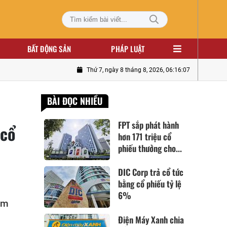
BẤT ĐỘNG SẢN
PHÁP LUẬT
Thứ 7, ngày 8 tháng 8, 2026, 06:16:08
BÀI ĐỌC NHIỀU
FPT sắp phát hành
 cổ
hơn 171 triệu cổ
phiếu thưởng cho...
DIC Corp trả cổ tức
bằng cổ phiếu tỷ lệ
6%
ăm
Điện Máy Xanh chia