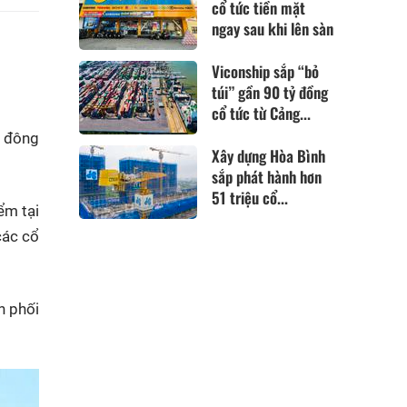
cổ tức tiền mặt
ngay sau khi lên sàn
Viconship sắp “bỏ
túi” gần 90 tỷ đồng
cổ tức từ Cảng...
ổ đông
Xây dựng Hòa Bình
sắp phát hành hơn
51 triệu cổ...
ểm tại
các cổ
n phối