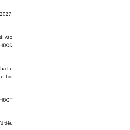
-2027.
ải vào
 ĐHĐCĐ
 bà Lê
ại hai
g HĐQT
ủ tiêu