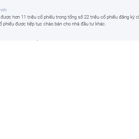
trước
được hơn 11 triệu cổ phiếu trong tổng số 22 triệu cổ phiếu đăng ký 
ổ phiếu được tiếp tục chào bán cho nhà đầu tư khác.
a: Nơi bản sắc cá nhân hiện diện trong từng 
rước
 lũy đi qua, giá trị của một ngôi nhà không còn được đong đếm bằng di
 chuẩn mực về sự riêng tư được đề cao, một tiêu chuẩn dành cho nh
 sự tĩnh tại.
ảm 30% thuế năm 2026-2027 cho hộ kinh doa
ến 10 tỷ đồng
c
uất giảm 30% thuế TNCN và thuế TNDN năm 2026, 2027 với hộ kinh d