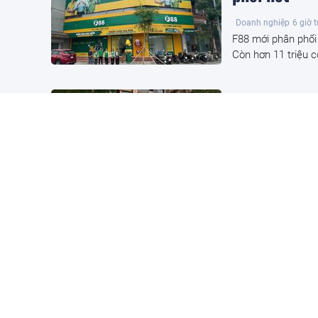
Doanh nghiệp
6 giờ 
F88 mới phân phối 
Còn hơn 11 triệu c
The Magnoli
hình sống
Bất động sản
6 giờ t
Khi giai đoạn tích
bề mặt. Đó là lúc
nhân đang tìm kiếm
Đề xuất gi
doanh thu đ
Toàn cảnh
6 giờ trướ
Bộ Tài chính đề x