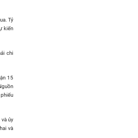
ua. Tỷ
ự kiến
ải chi
hận 15
 Nguồn
 phiếu
 và ủy
hai và