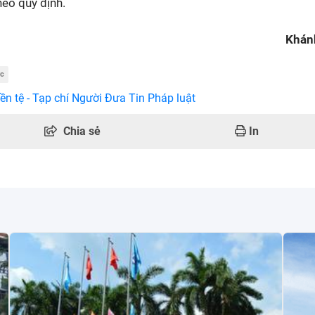
eo quy định.
Khán
ức
ền tệ - Tạp chí Người Đưa Tin Pháp luật
Chia sẻ
In