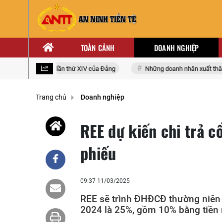
TOÀN CẢNH
DOANH NGHIỆP
i biểu toàn quốc lần thứ XIV của Đảng
Những doanh nhân xuất thân từ
Trang chủ
Doanh nghiệp
REE dự kiến chi trả c
phiếu
09:37 11/03/2025
REE sẽ trình ĐHĐCĐ thường niên 
2024 là 25%, gồm 10% bằng tiền 