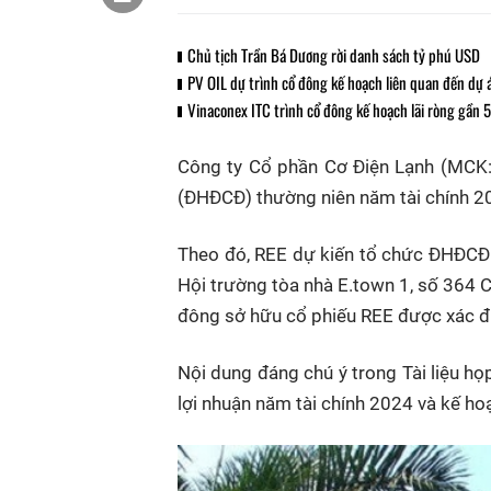
Chủ tịch Trần Bá Dương rời danh sách tỷ phú USD
PV OIL dự trình cổ đông kế hoạch liên quan đến dự á
Vinaconex ITC trình cổ đông kế hoạch lãi ròng gần
Công ty Cổ phần Cơ Điện Lạnh (MCK:
(ĐHĐCĐ) thường niên năm tài chính 2
Theo đó, REE dự kiến tổ chức ĐHĐCĐ 
Hội trường tòa nhà E.town 1, số 364 
đông sở hữu cổ phiếu REE được xác đị
Nội dung đáng chú ý trong Tài liệu h
lợi nhuận năm tài chính 2024 và kế h