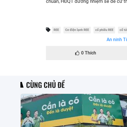
chuẩn, HĐQT đương nhiệm sẽ đề cử th
REE
Cơ điện lạnh REE
cổ phiếu REE
cổ t
An ninh Ti
0
Thích
CÙNG CHỦ ĐỀ