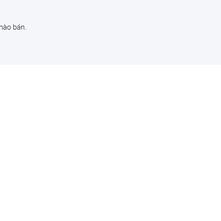
chào bán.
khung
ện tích
ững chủ
nh có
oanh, cá