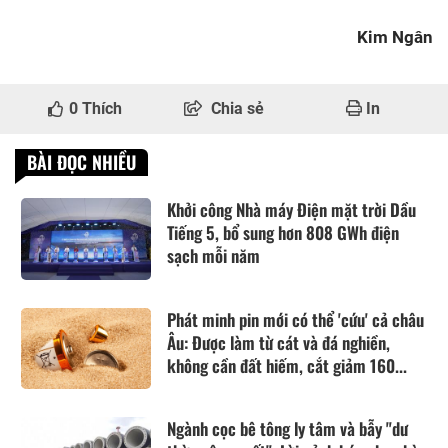
Kim Ngân
0
Thích
Chia sẻ
In
BÀI ĐỌC NHIỀU
Khởi công Nhà máy Điện mặt trời Dầu
Tiếng 5, bổ sung hơn 808 GWh điện
sạch mỗi năm
Phát minh pin mới có thể 'cứu' cả châu
Âu: Được làm từ cát và đá nghiền,
không cần đất hiếm, cắt giảm 160...
Ngành cọc bê tông ly tâm và bẫy "dư