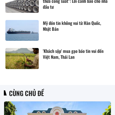
thừa công suất": Lời cảnh báo cho nhà
đầu tư
Mỹ đón tin không vui từ Hàn Quốc,
Nhật Bản
'Khách sộp' mua gạo báo tin vui đến
Việt Nam, Thái Lan
CÙNG CHỦ ĐỀ