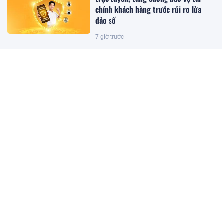
chính khách hàng trước rủi ro lừa
đảo số
7 giờ trước
Sacombank phát hành thành công
3.650 tỷ đồng trái phiếu
6 giờ trước
Chuyển động mới tại dự án C-Ocean
View liên quan doanh nhân Cường Đô
la
6 giờ trước
BIDV chốt ngày chia hơn 498 triệu cổ
phiếu thưởng