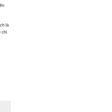
iệu
ch là
 chỉ