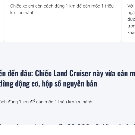
Chiếc xe chỉ còn cách đúng 1 km để cán mốc 1 triệu
Với
km lưu hành.
ngà
đượ
trọ
khá
ền đến đâu: Chiếc Land Cruiser này vừa cán 
dùng động cơ, hộp số nguyên bản
cách đúng 1 km để cán mốc 1 triệu km lưu hành.
Long được gia hạn gần 20.000m2 đất tại phư