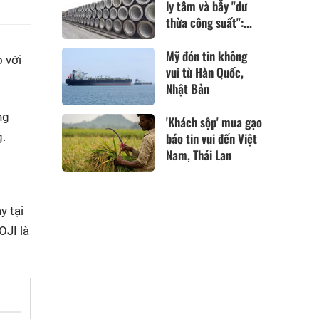
ly tâm và bẫy "dư
thừa công suất":...
Mỹ đón tin không
 với
vui từ Hàn Quốc,
Nhật Bản
ng
'Khách sộp' mua gạo
g.
báo tin vui đến Việt
Nam, Thái Lan
y tại
OJI là