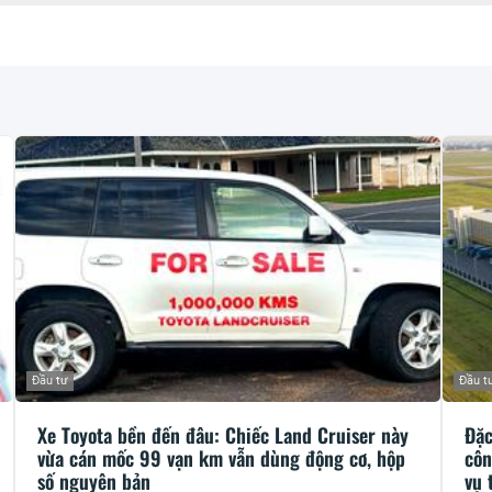
Đầu tư
Đầu t
Xe Toyota bền đến đâu: Chiếc Land Cruiser này
Đặc
vừa cán mốc 99 vạn km vẫn dùng động cơ, hộp
côn
số nguyên bản
vụ 