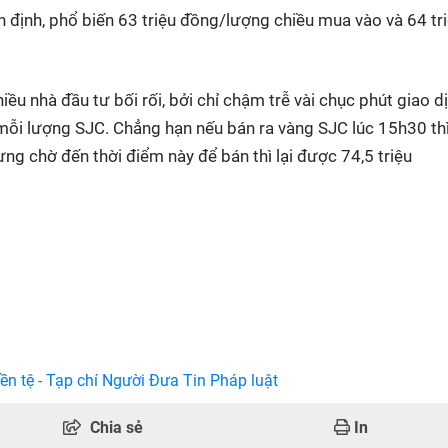
n định, phổ biến 63 triệu đồng/lượng chiều mua vào và 64 tr
ều nhà đầu tư bối rối, bởi chỉ chậm trễ vài chục phút giao dị
n mỗi lượng SJC. Chẳng hạn nếu bán ra vàng SJC lúc 15h30 thì
g chờ đến thời điểm này để bán thì lại được 74,5 triệu
ền tệ - Tạp chí Người Đưa Tin Pháp luật
Chia sẻ
In