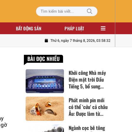
BẤT ĐỘNG SẢN
PHÁP LUẬT
Thứ 6, ngày 7 tháng 8, 2026, 03:58:33
BÀI ĐỌC NHIỀU
Khởi công Nhà máy
Điện mặt trời Dầu
Tiếng 5, bổ sung...
Phát minh pin mới
có thể 'cứu' cả châu
Âu: Được làm từ...
ày
ngờ
Ngành cọc bê tông