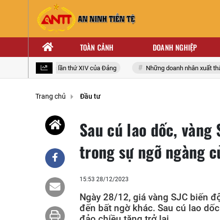
TOÀN CẢNH
DOANH NGHIỆP
đại biểu toàn quốc lần thứ XIV của Đảng
Những doanh nhân xuất thân 
Trang chủ
Đầu tư
Sau cú lao dốc, vàng
trong sự ngỡ ngàng c
15:53 28/12/2023
Ngày 28/12, giá vàng SJC biến độ
đến bất ngờ khác. Sau cú lao dốc
đảo chiều tăng trở lại.