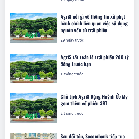
AgriS nói gì về thông tin xử phạt
hành chính liên quan việc sử dụng
nguồn vốn từ trái phiếu
29 ngày trước
AgriS tất toán lô trái phiếu 200 tỷ
đồng trước hạn
1 tháng trước
Chủ tịch AgriS Đặng Huỳnh Ức My
gom thêm cổ phiếu SBT
2 tháng trước
Sau đổi tên, Sacombank tiếp tục