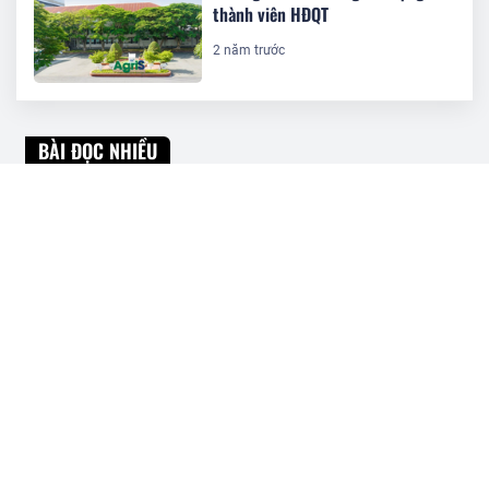
thành viên HĐQT
2 năm trước
BÀI ĐỌC NHIỀU
DIC Corp trả cổ tức bằng cổ phiếu tỷ
lệ 6%
Doanh nghiệp 7 'tháng tuổi' của Chủ
tịch Nguyễn Khải Hoàn nhận chuyển
nhượng 44,5 triệu cổ phiếu KHG
TCBS chào bán 1.000 tỷ đồng trái
phiếu