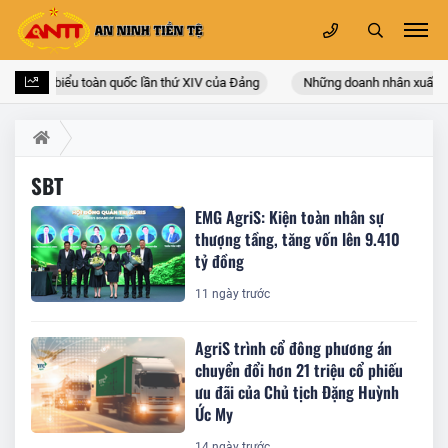
i hội đại biểu toàn quốc lần thứ XIV của Đảng
Những doanh nhân xuất thâ
SBT
EMG AgriS: Kiện toàn nhân sự
thượng tầng, tăng vốn lên 9.410
tỷ đồng
11 ngày trước
AgriS trình cổ đông phương án
chuyển đổi hơn 21 triệu cổ phiếu
ưu đãi của Chủ tịch Đặng Huỳnh
Ức My
14 ngày trước