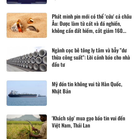
Phát minh pin mới có thể 'cứu' cả châu
Âu: Được làm từ cát và đá nghiền,
không cần đất hiếm, cắt giảm 160...
Ngành cọc bê tông ly tâm và bẫy "dư
thừa công suất": Lời cảnh báo cho nhà
đầu tư
Mỹ đón tin không vui từ Hàn Quốc,
Nhật Bản
'Khách sộp' mua gạo báo tin vui đến
Việt Nam, Thái Lan