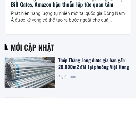
Bill Gates, Amazon hậu thuẫn lập tức quan tâm
Phát hiện năng lượng tự nhiên mới tại quốc gia Đông Nam
Á được kỳ vọng có thể tạo ra bước ngoặt cho quá...
MỚI CẬP NHẬT
Thép Thăng Long được gia hạn gần
20.000m2 đất tại phường Việt Hưng
2 giờ trước
Đặc khu lớn nhất Việt Nam sắp xuất
hiện một công trình cạnh sân bay
quy mô hàng đầu, phục vụ tới 50
triệu hành khách
3 giờ trước