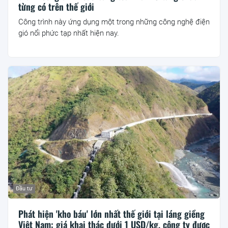
từng có trên thế giới
Công trình này ứng dụng một trong những công nghệ điện
gió nổi phức tạp nhất hiện nay.
Đầu tư
Phát hiện 'kho báu' lớn nhất thế giới tại láng giềng
Việt Nam: giá khai thác dưới 1 USD/kg, công ty được