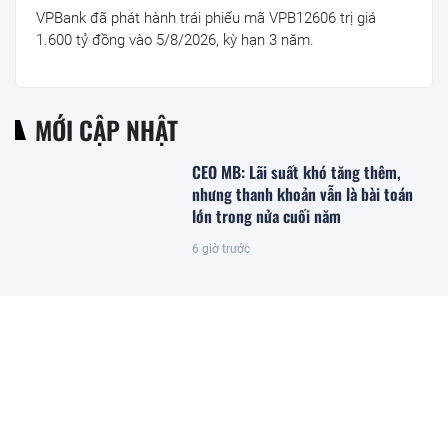
VPBank đã phát hành trái phiếu mã VPB12606 trị giá
1.600 tỷ đồng vào 5/8/2026, kỳ hạn 3 năm.
MỚI CẬP NHẬT
CEO MB: Lãi suất khó tăng thêm,
nhưng thanh khoản vẫn là bài toán
lớn trong nửa cuối năm
6 giờ trước
F88 tiếp tục chào bán hơn 11 triệu cổ
phiếu chưa được phân phối hết
4 giờ trước
The Magnolia: Nơi bản sắc cá nhân