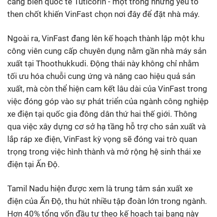
cảng biển quốc tế Tuticorin - một trong những yếu tố
then chốt khiến VinFast chọn nơi đây để đặt nhà máy.
Ngoài ra, VinFast đang lên kế hoạch thành lập một khu
công viên cung cấp chuyên dụng nằm gần nhà máy sản
xuất tại Thoothukkudi. Động thái này không chỉ nhằm
tối ưu hóa chuỗi cung ứng và nâng cao hiệu quả sản
xuất, mà còn thể hiện cam kết lâu dài của VinFast trong
việc đóng góp vào sự phát triển của ngành công nghiệp
xe điện tại quốc gia đông dân thứ hai thế giới. Thông
qua việc xây dựng cơ sở hạ tầng hỗ trợ cho sản xuất và
lắp ráp xe điện, VinFast kỳ vọng sẽ đóng vai trò quan
trọng trong việc hình thành và mở rộng hệ sinh thái xe
điện tại Ấn Độ.
Tamil Nadu hiện được xem là trung tâm sản xuất xe
điện của Ấn Độ, thu hút nhiều tập đoàn lớn trong ngành.
Hơn 40% tổng vốn đầu tư theo kế hoạch tại bang này