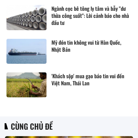
Ngành cọc bê tông ly tâm và bẫy "dư
thừa công suất": Lời cảnh báo cho nhà
đầu tư
Mỹ đón tin không vui từ Hàn Quốc,
Nhật Bản
'Khách sộp' mua gạo báo tin vui đến
Việt Nam, Thái Lan
CÙNG CHỦ ĐỀ