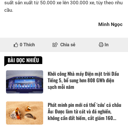
suất sản xuất từ 50.000 xe lên 300.000 xe, tùy theo nhu
cầu.
Minh Ngọc
0
Thích
Chia sẻ
In
BÀI ĐỌC NHIỀU
Khởi công Nhà máy Điện mặt trời Dầu
Tiếng 5, bổ sung hơn 808 GWh điện
sạch mỗi năm
Phát minh pin mới có thể 'cứu' cả châu
Âu: Được làm từ cát và đá nghiền,
không cần đất hiếm, cắt giảm 160...