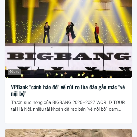
Đầu tư
VPBank "cảnh báo đỏ" về rủi ro lừa đảo gắn mác "vé
nội bộ"
Trước sức nóng của BIGBANG 2026–2027 WORLD TOUR
tại Hà Nội, nhiều tài khoản đã rao bán "vé nội bộ", cam...