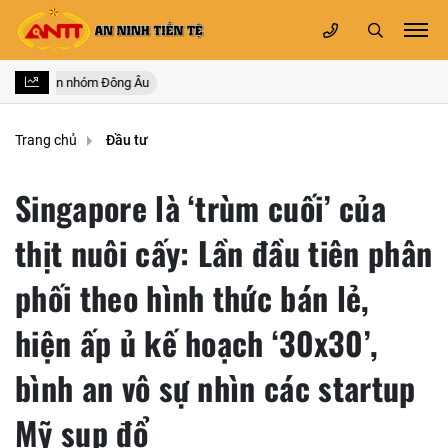
doanh nhân nhóm Đông Âu
Trang chủ
Đầu tư
Singapore là ‘trùm cuối’ của
thịt nuôi cấy: Lần đầu tiên phân
phối theo hình thức bán lẻ,
hiện ấp ủ kế hoạch ‘30x30’,
bình an vô sự nhìn các startup
Mỹ sụp đổ