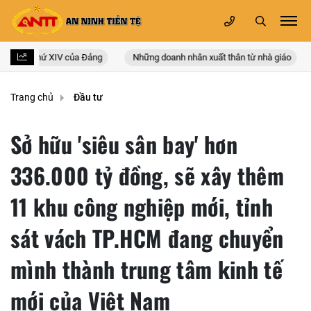
uốc lần thứ XIV của Đảng
Những doanh nhân xuất thân từ nhà giáo
Trang chủ
Đầu tư
Sở hữu 'siêu sân bay' hơn
336.000 tỷ đồng, sẽ xây thêm
11 khu công nghiệp mới, tỉnh
sát vách TP.HCM đang chuyển
mình thành trung tâm kinh tế
mới của Việt Nam