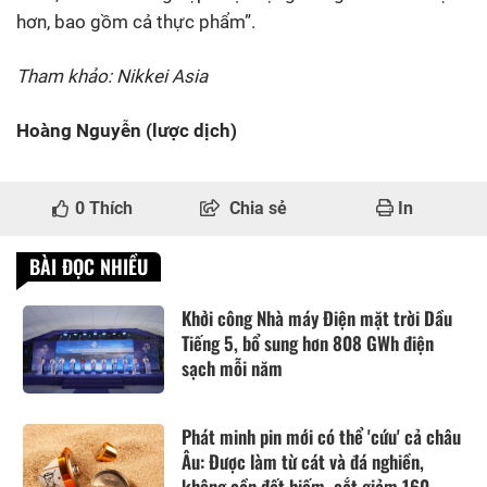
hơn, bao gồm cả thực phẩm”.
Tham khảo: Nikkei Asia
Hoàng Nguyễn (lược dịch)
0
Thích
Chia sẻ
In
BÀI ĐỌC NHIỀU
Khởi công Nhà máy Điện mặt trời Dầu
Tiếng 5, bổ sung hơn 808 GWh điện
sạch mỗi năm
Phát minh pin mới có thể 'cứu' cả châu
Âu: Được làm từ cát và đá nghiền,
không cần đất hiếm, cắt giảm 160...