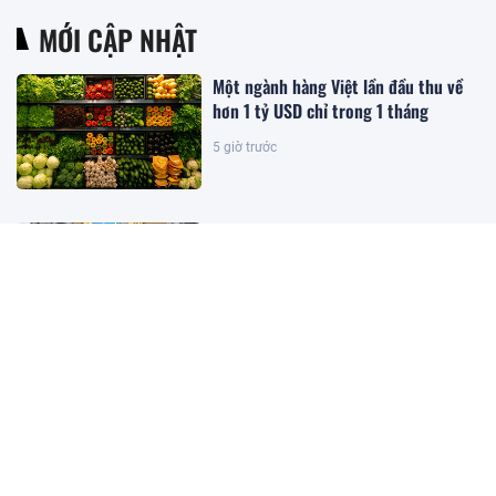
MỚI CẬP NHẬT
Một ngành hàng Việt lần đầu thu về
hơn 1 tỷ USD chỉ trong 1 tháng
5 giờ trước
PNJ lên tiếng sau kết luận của TTCP
5 giờ trước
Nguyên Bộ trưởng KH-CN Nguyễn
Mạnh Hùng lý giải lý do Việt Nam có
nhiều doanh nghiệp khởi nghiệp
thành công, nhưng lại ít doanh
nghiệp thực sự lớn