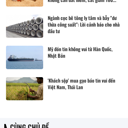
Ngành cọc bê tông ly tâm và bẫy "dư
thừa công suất": Lời cảnh báo cho nhà
đầu tư
Mỹ đón tin không vui từ Hàn Quốc,
Nhật Bản
'Khách sộp' mua gạo báo tin vui đến
Việt Nam, Thái Lan
CÙNG CHỦ ĐỀ