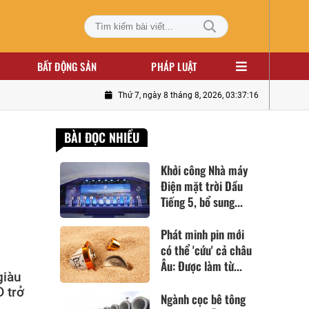
BẤT ĐỘNG SẢN
PHÁP LUẬT
Thứ 7, ngày 8 tháng 8, 2026, 03:37:17
BÀI ĐỌC NHIỀU
Khởi công Nhà máy
Điện mặt trời Dầu
Tiếng 5, bổ sung...
Phát minh pin mới
có thể 'cứu' cả châu
Âu: Được làm từ...
giàu
D trở
Ngành cọc bê tông