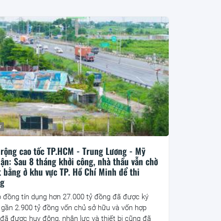
ư
rộng cao tốc TP.HCM - Trung Lương - Mỹ
ận: Sau 8 tháng khởi công, nhà thầu vẫn chờ
 bằng ở khu vực TP. Hồ Chí Minh để thi
ng
 đồng tín dụng hơn 27.000 tỷ đồng đã được ký
, gần 2.900 tỷ đồng vốn chủ sở hữu và vốn hợp
 đã được huy động, nhân lực và thiết bị cũng đã