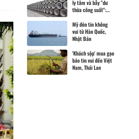
ly tâm và bẫy "dư
thừa công suất":...
Mỹ đón tin không
vui từ Hàn Quốc,
Nhật Bản
'Khách sộp' mua gạo
báo tin vui đến Việt
Nam, Thái Lan