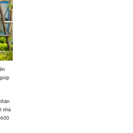
nền
 giúp
 nhân
0 nhà
6.600