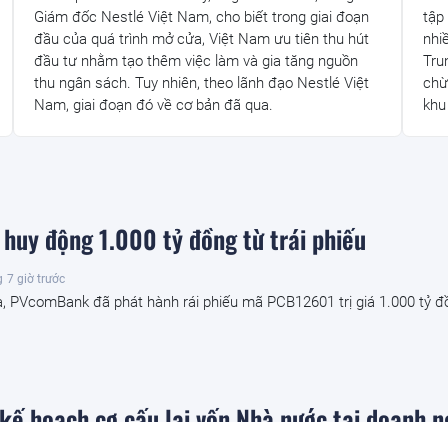
Giám đốc Nestlé Việt Nam, cho biết trong giai đoạn
tập
đầu của quá trình mở cửa, Việt Nam ưu tiên thu hút
nhi
đầu tư nhằm tạo thêm việc làm và gia tăng nguồn
Tru
thu ngân sách. Tuy nhiên, theo lãnh đạo Nestlé Việt
chừ
Nam, giai đoạn đó về cơ bản đã qua.
khu
uy động 1.000 tỷ đồng từ trái phiếu
g
7 giờ trước
, PVcomBank đã phát hành rái phiếu mã PCB12601 trị giá 1.000 tỷ đồ
kế hoạch cơ cấu lại vốn Nhà nước tại doanh n