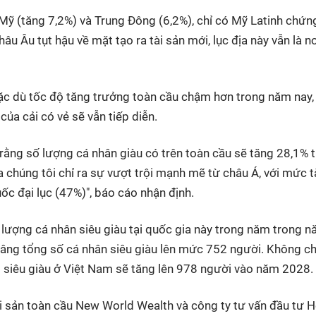
Mỹ (tăng 7,2%) và Trung Đông (6,2%), chỉ có Mỹ Latinh chứn
u Âu tụt hậu về mặt tạo ra tài sản mới, lục địa này vẫn là nơ
ặc dù tốc độ tăng trưởng toàn cầu chậm hơn trong năm nay,
của cải có vẻ sẽ vẫn tiếp diễn.
rằng số lượng cá nhân giàu có trên toàn cầu sẽ tăng 28,1% 
 chúng tôi chỉ ra sự vượt trội mạnh mẽ từ châu Á, với mức 
c đại lục (47%)", báo cáo nhận định.
ố lượng cá nhân siêu giàu tại quốc gia này trong năm trong 
âng tổng số cá nhân siêu giàu lên mức 752 người. Không chỉ
i siêu giàu ở Việt Nam sẽ tăng lên 978 người vào năm 2028.
i sản toàn cầu New World Wealth và công ty tư vấn đầu tư H