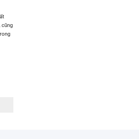
ất
, cũng
trong