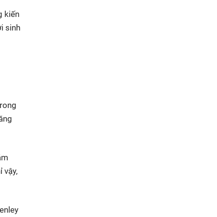
g kiến
i sinh
trong
tăng
năm
 vậy,
enley