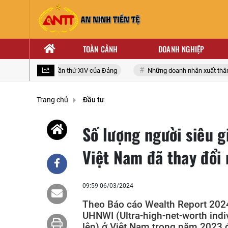
TOÀN CẢNH
DOANH NGHIỆP
 biểu toàn quốc lần thứ XIV của Đảng
Những doanh nhân xuất thân từ 
Trang chủ
Đầu tư
Số lượng người siêu g
Việt Nam đã thay đổi
09:59 06/03/2024
Theo Báo cáo Wealth Report 2024
UHNWI (Ultra-high-net-worth indivi
lên) ở Việt Nam trong năm 2023 