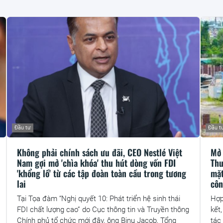
Đầu tư
Đầu t
Không phải chính sách ưu đãi, CEO Nestlé Việt
Mở 
Nam gợi mở 'chìa khóa' thu hút dòng vốn FDI
Thu
'khổng lồ' từ các tập đoàn toàn cầu trong tương
mặt
lai
cô
Tại Tọa đàm “Nghị quyết 10: Phát triển hệ sinh thái
Hợp
FDI chất lượng cao” do Cục thông tin và Truyền thông
kết
Chính phủ tổ chức mới đây, ông Binu Jacob, Tổng
tác