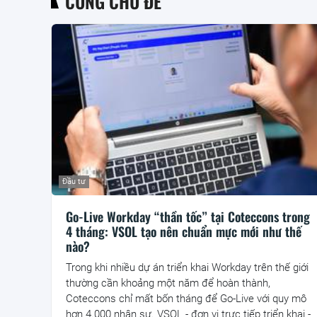
CÙNG CHỦ ĐỀ
Đầu tư
Go-Live Workday “thần tốc” tại Coteccons trong
4 tháng: VSOL tạo nên chuẩn mực mới như thế
nào?
Trong khi nhiều dự án triển khai Workday trên thế giới
thường cần khoảng một năm để hoàn thành,
Coteccons chỉ mất bốn tháng để Go-Live với quy mô
hơn 4.000 nhân sự. VSOL - đơn vị trực tiếp triển khai -