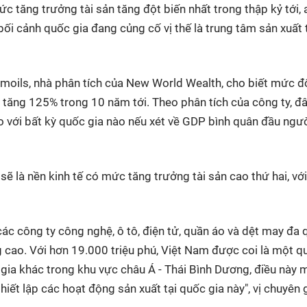
c tăng trưởng tài sản tăng đột biến nhất trong thập kỷ tới, 
bối cảnh quốc gia đang củng cố vị thế là trung tâm sản xuất
Amoils, nhà phân tích của New World Wealth, cho biết mức đ
tăng 125% trong 10 năm tới. Theo phân tích của công ty, đâ
o với bất kỳ quốc gia nào nếu xét về GDP bình quân đầu ngườ
sẽ là nền kinh tế có mức tăng trưởng tài sản cao thứ hai, v
các công ty công nghệ, ô tô, điện tử, quần áo và dệt may đa
 cao. Với hơn 19.000 triệu phú, Việt Nam được coi là một q
 gia khác trong khu vực châu Á - Thái Bình Dương, điều này
hiết lập các hoạt động sản xuất tại quốc gia này", vị chuyên 