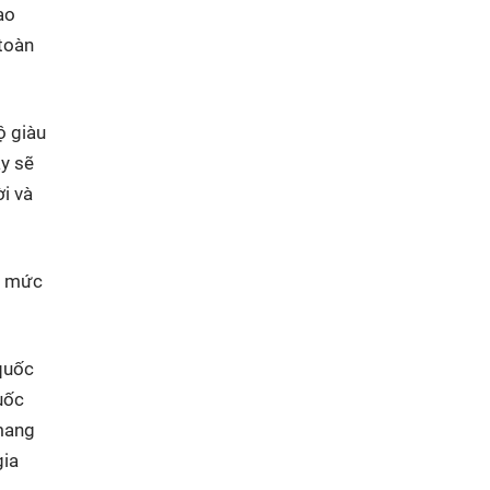
ao
 toàn
ộ giàu
y sẽ
i và
ới mức
 quốc
uốc
 mang
gia