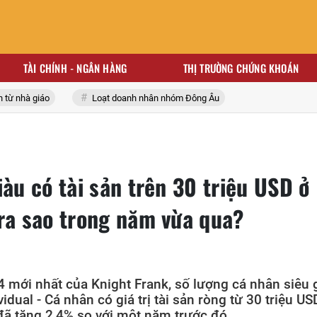
TÀI CHÍNH - NGÂN HÀNG
THỊ TRƯỜNG CHỨNG KHOÁN
nhà giáo
Loạt doanh nhân nhóm Đông Âu
iàu có tài sản trên 30 triệu USD ở
 ra sao trong năm vừa qua?
 mới nhất của Knight Frank, số lượng cá nhân siêu 
dual - Cá nhân có giá trị tài sản ròng từ 30 triệu US
đã tăng 2,4% so với một năm trước đó.