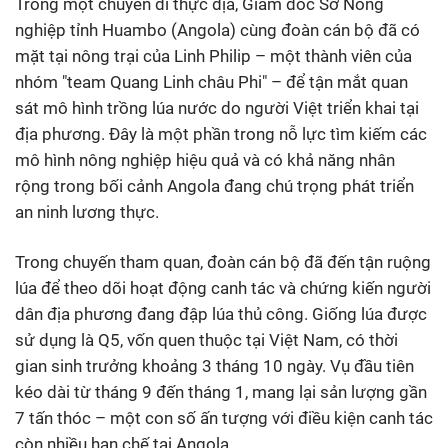
Trong một chuyến đi thực địa, Giám đốc Sở Nông
nghiệp tỉnh Huambo (Angola) cùng đoàn cán bộ đã có
mặt tại nông trại của Linh Philip – một thành viên của
nhóm "team Quang Linh châu Phi" – để tận mắt quan
sát mô hình trồng lúa nước do người Việt triển khai tại
địa phương. Đây là một phần trong nỗ lực tìm kiếm các
mô hình nông nghiệp hiệu quả và có khả năng nhân
rộng trong bối cảnh Angola đang chú trọng phát triển
an ninh lương thực.
Trong chuyến tham quan, đoàn cán bộ đã đến tận ruộng
lúa để theo dõi hoạt động canh tác và chứng kiến người
dân địa phương đang đập lúa thủ công. Giống lúa được
sử dụng là Q5, vốn quen thuộc tại Việt Nam, có thời
gian sinh trưởng khoảng 3 tháng 10 ngày. Vụ đầu tiên
kéo dài từ tháng 9 đến tháng 1, mang lại sản lượng gần
7 tấn thóc – một con số ấn tượng với điều kiện canh tác
còn nhiều hạn chế tại Angola.