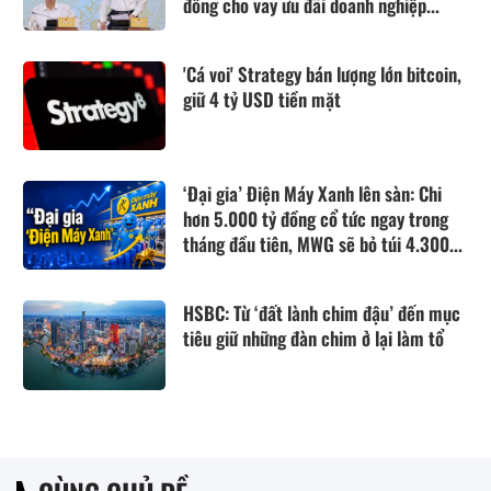
đồng cho vay ưu đãi doanh nghiệp...
'Cá voi' Strategy bán lượng lớn bitcoin,
giữ 4 tỷ USD tiền mặt
‘Đại gia’ Điện Máy Xanh lên sàn: Chi
hơn 5.000 tỷ đồng cổ tức ngay trong
tháng đầu tiên, MWG sẽ bỏ túi 4.300...
HSBC: Từ ‘đất lành chim đậu’ đến mục
tiêu giữ những đàn chim ở lại làm tổ