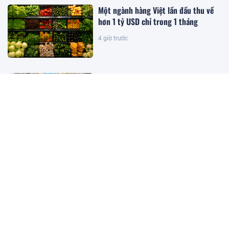
Một ngành hàng Việt lần đầu thu về
hơn 1 tỷ USD chỉ trong 1 tháng
4 giờ trước
PNJ lên tiếng sau kết luận của TTCP
4 giờ trước
Nguyên Bộ trưởng KH-CN Nguyễn
Mạnh Hùng lý giải lý do Việt Nam có
nhiều doanh nghiệp khởi nghiệp
thành công, nhưng lại ít doanh
nghiệp thực sự lớn
3 giờ trước