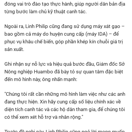
đóng vai trò đào tạo thực hành, giúp người dân bản địa
từng bước làm chủ kỹ thuật canh tác.
Ngoài ra, Linh Philip cũng đang sử dụng máy xát gạo –
bao gồm cả máy do huyện cung cấp (máy IDA) – để
phục vụ khâu chế biến, góp phần khép kín chuỗi giá trị
sản xuất.
Ghi nhận sự nỗ lực và hiệu quả bước đầu, Giám đốc Sở
Nông nghiệp Huambo đã bày tỏ sự quan tâm đặc biệt
đến mô hình này, ông nhấn mạnh:
"Chúng tôi rất cần những mô hình làm việc như các anh
đang thực hiện. Xin hãy cung cấp số liệu chính xác về
diện tích canh tác và các hộ dân tham gia, để chúng tôi
có thể xem xét hỗ trợ và nhân rộng."
Trước đề nghị này, Linh Philip cũng ngỏ lời mong muốn