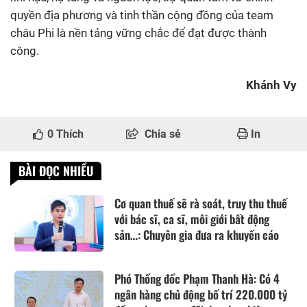
quyền địa phương và tinh thần cộng đồng của team
châu Phi là nền tảng vững chắc để đạt được thành
công.
Khánh Vy
0
Thích
Chia sẻ
In
BÀI ĐỌC NHIỀU
Cơ quan thuế sẽ rà soát, truy thu thuế
với bác sĩ, ca sĩ, môi giới bất động
sản…: Chuyên gia đưa ra khuyến cáo
Phó Thống đốc Phạm Thanh Hà: Có 4
ngân hàng chủ động bố trí 220.000 tỷ