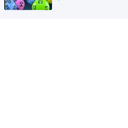
Kết quả xổ số miền Bắc hôm nay
ngày 9/8/2026
6 giờ trước
Kết quả xổ số Vietlott ngày
9/8/2026
5 giờ trước
Ford Territory bản hybrid chính thức
đặt chân tới Đông Nam Á, giá tương
đương 710 triệu đồng
5 giờ trước