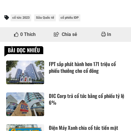
cổ tức 2023
Sữa Quốc tế
cổ phiếu IDP
0
Thích
Chia sẻ
In
BÀI ĐỌC NHIỀU
FPT sắp phát hành hơn 171 triệu cổ
phiếu thưởng cho cổ đông
DIC Corp trả cổ tức bằng cổ phiếu tỷ lệ
6%
Điện Máy Xanh chia cổ tức tiền mặt