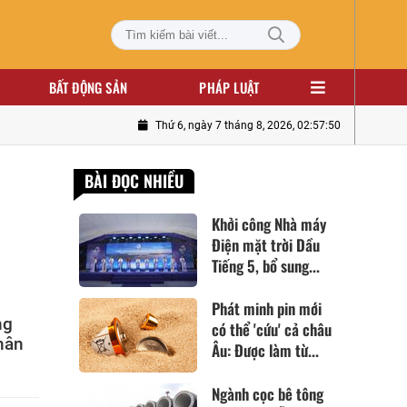
BẤT ĐỘNG SẢN
PHÁP LUẬT
Thứ 6, ngày 7 tháng 8, 2026, 02:57:51
BÀI ĐỌC NHIỀU
Khởi công Nhà máy
Điện mặt trời Dầu
Tiếng 5, bổ sung...
Phát minh pin mới
ng
có thể 'cứu' cả châu
thân
Âu: Được làm từ...
Ngành cọc bê tông