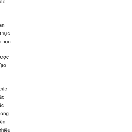
 do
an
 thực
c học.
được
đạo
 các
ác
ác
Công
yền
nhiều