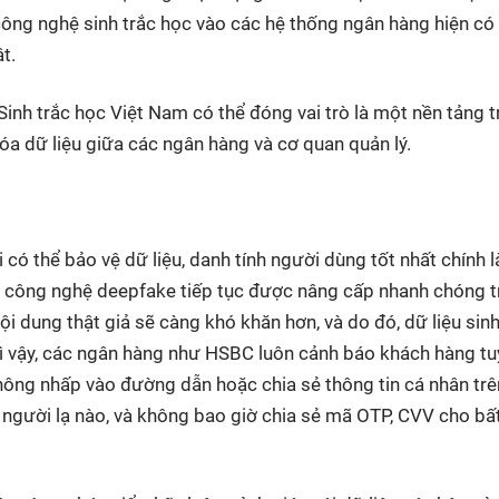
 công nghệ sinh trắc học vào các hệ thống ngân hàng hiện có
ật.
Sinh trắc học Việt Nam có thể đóng vai trò là một nền tảng 
hóa dữ liệu giữa các ngân hàng và cơ quan quản lý.
 có thể bảo vệ dữ liệu, danh tính người dùng tốt nhất chính l
g công nghệ deepfake tiếp tục được nâng cấp nhanh chóng 
ội dung thật giả sẽ càng khó khăn hơn, và do đó, dữ liệu sinh
Vì vậy, các ngân hàng như HSBC luôn cảnh báo khách hàng tu
không nhấp vào đường dẫn hoặc chia sẻ thông tin cá nhân trê
người lạ nào, và không bao giờ chia sẻ mã OTP, CVV cho bất