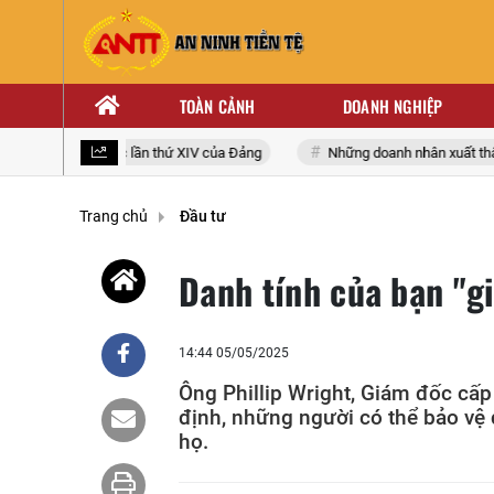
TOÀN CẢNH
DOANH NGHIỆP
ại biểu toàn quốc lần thứ XIV của Đảng
Những doanh nhân xuất thân t
Trang chủ
Đầu tư
Danh tính của bạn "g
14:44 05/05/2025
Ông Phillip Wright, Giám đốc cấ
định, những người có thể bảo vệ d
họ.