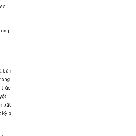
 sẽ
trung
à bản
trong
 trắc
yệt
n bất
 kỳ ai