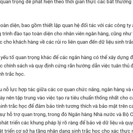
t quan trọng để phát hiện theo thời gian thực các bất thường
oàn diện, bao gồm thiết lập quan hệ đối tác với các công ty 
rình đào tạo toàn diện cho nhân viên ngân hàng, cũng như
 cho khách hàng về các rủi ro liên quan đến dữ liệu sinh trắ
 yếu tố quan trọng khác để các ngân hàng có thể xây dựng 
c chính sách và quy định cứng rắn hướng dẫn việc tuân thủ 
nh trắc học.
ầu nỗ lực hợp tác giữa các cơ quan chức năng, ngân hàng và
y nên tập trung vào việc tạo ra tiêu chuẩn thống nhất cho c
 sinh trắc học để đảm bảo tính tương thích và bảo mật trên c
 sự hỗ trợ quan trọng, trong đó Ngân hàng Nhà nước và Bộ 
phát triển các khung pháp lý rõ ràng để bảo vệ dữ liệu và qu
át triển cơ sở hạ tầng nhận dạng sinh trắc học cho xác thực 