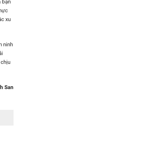
a bạn
thực
ác xu
n ninh
ải
 chịu
nh San