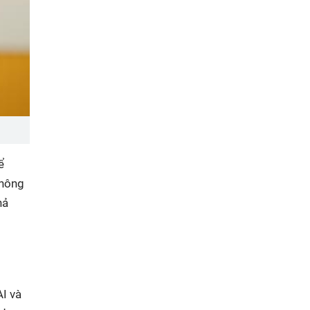
ể
không
hả
AI và