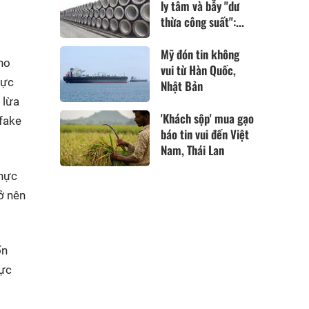
ly tâm và bẫy "dư
thừa công suất":...
Mỹ đón tin không
ho
vui từ Hàn Quốc,
rực
Nhật Bản
 lừa
'Khách sộp' mua gạo
pfake
báo tin vui đến Việt
Nam, Thái Lan
thực
ở nên
ốn
hực