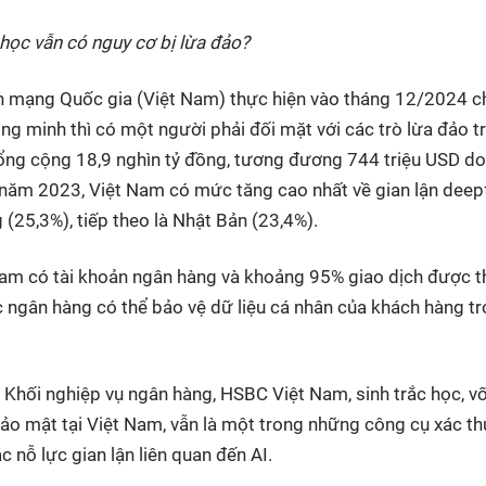
 học vẫn có nguy cơ bị lừa đảo?
nh mạng Quốc gia (Việt Nam) thực hiện vào tháng 12/2024 c
ng minh thì có một người phải đối mặt với các trò lừa đảo t
ổng cộng 18,9 nghìn tỷ đồng, tương đương 744 triệu USD do
e, năm 2023, Việt Nam có mức tăng cao nhất về gian lận dee
(25,3%), tiếp theo là Nhật Bản (23,4%).
 Nam có tài khoản ngân hàng và khoảng 95% giao dịch được 
c ngân hàng có thể bảo vệ dữ liệu cá nhân của khách hàng tr
 Khối nghiệp vụ ngân hàng, HSBC Việt Nam, sinh trắc học, v
o mật tại Việt Nam, vẫn là một trong những công cụ xác t
c nỗ lực gian lận liên quan đến AI.