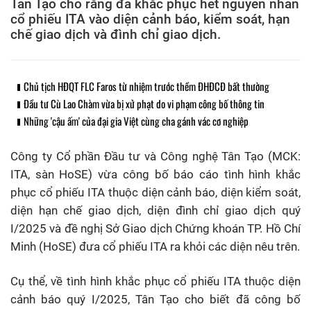
Tân Tạo cho rằng đã khắc phục hết nguyên nhân
cổ phiếu ITA vào diện cảnh báo, kiểm soát, hạn
chế giao dịch và đình chỉ giao dịch.
Chủ tịch HĐQT FLC Faros từ nhiệm trước thềm ĐHĐCĐ bất thường
Đầu tư Cù Lao Chàm vừa bị xử phạt do vi phạm công bố thông tin
Những 'cậu ấm' của đại gia Việt cùng cha gánh vác cơ nghiệp
Công ty Cổ phần Đầu tư và Công nghệ Tân Tạo (MCK:
ITA, sàn HoSE) vừa công bố báo cáo tình hình khắc
phục cổ phiếu ITA thuộc diện cảnh báo, diện kiểm soát,
diện hạn chế giao dịch, diện đình chỉ giao dịch quý
I/2025 và đề nghị Sở Giao dịch Chứng khoán TP. Hồ Chí
Minh (HoSE) đưa cổ phiếu ITA ra khỏi các diện nêu trên.
Cụ thể, về tình hình khắc phục cổ phiếu ITA thuộc diện
cảnh báo quý I/2025, Tân Tạo cho biết đã công bố