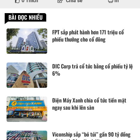
0
Thích
Chia sẻ
In
BÀI ĐỌC NHIỀU
FPT sắp phát hành hơn 171 triệu cổ
phiếu thưởng cho cổ đông
DIC Corp trả cổ tức bằng cổ phiếu tỷ lệ
6%
Điện Máy Xanh chia cổ tức tiền mặt
ngay sau khi lên sàn
Viconship sắp “bỏ túi” gần 90 tỷ đồng