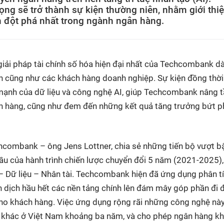
g sẽ trở thành sự kiện thường niên, nhằm giới thi
h đột phá nhất trong ngành ngân hàng.
iải pháp tài chính số hóa hiện đại nhất của Techcombank d
h cũng như các khách hàng doanh nghiệp. Sự kiện đồng thời
mạnh của dữ liệu và công nghệ AI, giúp Techcombank nâng 
ách hàng, cũng như đem đến những kết quả tăng trưởng bứt p
hcombank – ông Jens Lottner, chia sẻ những tiến bộ vượt 
u của hành trình chiến lược chuyển đổi 5 năm (2021-2025)
 – Dữ liệu – Nhân tài. Techcombank hiện đã ứng dụng phân t
yển dịch hầu hết các nền tảng chính lên đám mây góp phần đi 
i cho khách hàng. Việc ứng dụng rộng rãi những công nghệ nà
khác ở Việt Nam khoảng ba năm, và cho phép ngân hàng kh