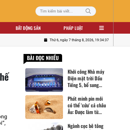
BẤT ĐỘNG SẢN
PHÁP LUẬT
Thứ 6, ngày 7 tháng 8, 2026, 19:34:39
BÀI ĐỌC NHIỀU
Khởi công Nhà máy
thế
Điện mặt trời Dầu
Tiếng 5, bổ sung...
Phát minh pin mới
có thể 'cứu' cả châu
Âu: Được làm từ...
ông
i”,
Ngành cọc bê tông