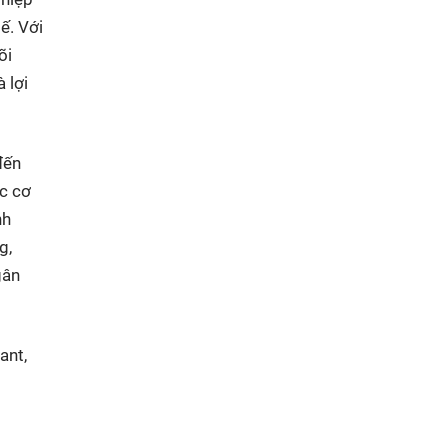
ế. Với
õi
 lợi
đến
c cơ
nh
g,
gân
ant,