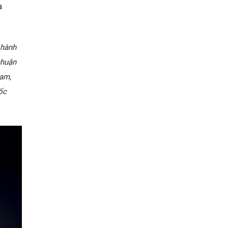
a
 hành
nhuận
Nam,
ốc