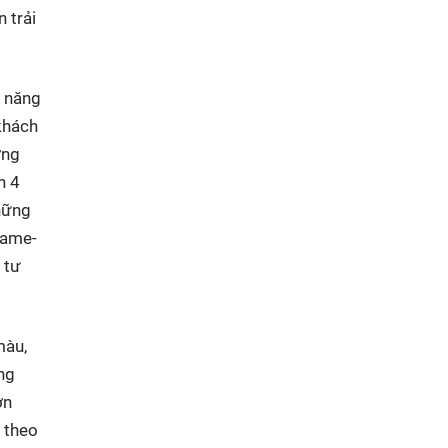
 trải
ỹ năng
khách
ơng
n 4
Những
game-
 tư
màu,
ng
ơn
 theo