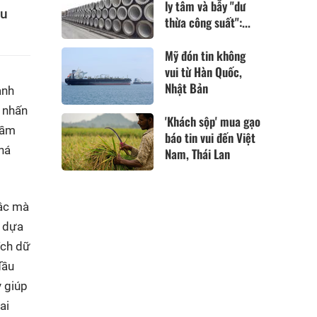
ly tâm và bẫy "dư
ệu
thừa công suất":...
Mỹ đón tin không
vui từ Hàn Quốc,
Nhật Bản
ành
 nhấn
'Khách sộp' mua gạo
tầm
báo tin vui đến Việt
há
Nam, Thái Lan
bậc mà
, dựa
ích dữ
đầu
y giúp
ai