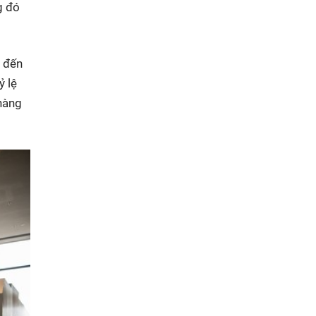
g đó
g đến
ỷ lệ
 hàng