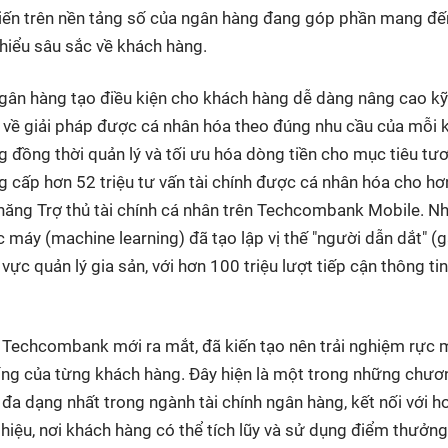
ến trên nền tảng số của ngân hàng đang góp phần mang đến
hiểu sâu sắc về khách hàng.
ân hàng tạo điều kiện cho khách hàng dễ dàng nâng cao k
ấn về giải pháp được cá nhân hóa theo đúng nhu cầu của mỗi 
 đồng thời quản lý và tối ưu hóa dòng tiền cho mục tiêu tư
 cấp hơn 52 triệu tư vấn tài chính được cá nhân hóa cho hơ
h năng Trợ thủ tài chính cá nhân trên Techcombank Mobile. 
c máy (machine learning) đã tạo lập vị thế "người dẫn dắt" (
c quản lý gia sản, với hơn 100 triệu lượt tiếp cận thông tin
a Techcombank mới ra mắt, đã kiến tạo nên trải nghiệm rực 
ống của từng khách hàng. Đây hiện là một trong những chươ
à đa dạng nhất trong ngành tài chính ngân hàng, kết nối với h
iệu, nơi khách hàng có thể tích lũy và sử dụng điểm thưởng