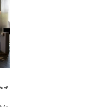
ệu về
ghiệp