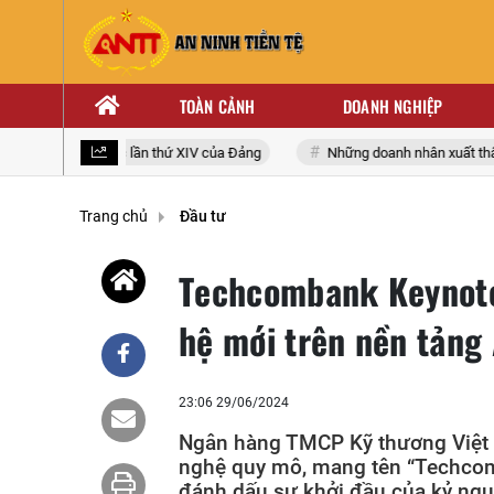
TOÀN CẢNH
DOANH NGHIỆP
 biểu toàn quốc lần thứ XIV của Đảng
Những doanh nhân xuất thân từ 
Trang chủ
Đầu tư
Techcombank Keynote
hệ mới trên nền tảng 
23:06 29/06/2024
Ngân hàng TMCP Kỹ thương Việt 
nghệ quy mô, mang tên “Techcomb
đánh dấu sự khởi đầu của kỷ nguy