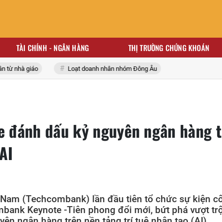
TÀI CHÍNH - NGÂN HÀNG
THỊ TRƯỜNG CHỨNG KHOÁN
nhà giáo
Loạt doanh nhân nhóm Đông Âu
 đánh dấu kỷ nguyên ngân hàng 
AI
Nam (Techcombank) lần đầu tiên tổ chức sự kiện c
ank Keynote -Tiên phong đổi mới, bứt phá vượt trộ
ên ngân hàng trên nền tảng trí tuệ nhân tạo (AI).