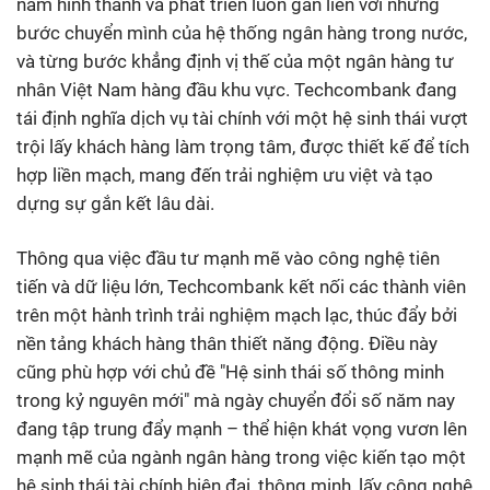
năm hình thành và phát triển luôn gắn liền với những
bước chuyển mình của hệ thống ngân hàng trong nước,
và từng bước khẳng định vị thế của một ngân hàng tư
nhân Việt Nam hàng đầu khu vực. Techcombank đang
tái định nghĩa dịch vụ tài chính với một hệ sinh thái vượt
trội lấy khách hàng làm trọng tâm, được thiết kế để tích
hợp liền mạch, mang đến trải nghiệm ưu việt và tạo
dựng sự gắn kết lâu dài.
Thông qua việc đầu tư mạnh mẽ vào công nghệ tiên
tiến và dữ liệu lớn, Techcombank kết nối các thành viên
trên một hành trình trải nghiệm mạch lạc, thúc đẩy bởi
nền tảng khách hàng thân thiết năng động. Điều này
cũng phù hợp với chủ đề "Hệ sinh thái số thông minh
trong kỷ nguyên mới" mà ngày chuyển đổi số năm nay
đang tập trung đẩy mạnh – thể hiện khát vọng vươn lên
mạnh mẽ của ngành ngân hàng trong việc kiến tạo một
hệ sinh thái tài chính hiện đại, thông minh, lấy công nghệ