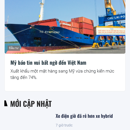
Đầu tư
Mỹ báo tin vui bất ngờ đến Việt Nam
Xuất khẩu một mặt hàng sang Mỹ vừa chứng kiến mức
tăng đến 74%.
MỚI CẬP NHẬT
Xe điện giờ đã rẻ hơn xe hybrid
7 giờ trước