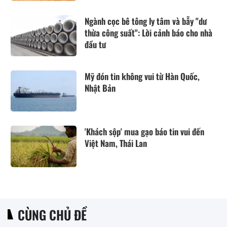
Ngành cọc bê tông ly tâm và bẫy "dư
thừa công suất": Lời cảnh báo cho nhà
đầu tư
Mỹ đón tin không vui từ Hàn Quốc,
Nhật Bản
'Khách sộp' mua gạo báo tin vui đến
Việt Nam, Thái Lan
CÙNG CHỦ ĐỀ