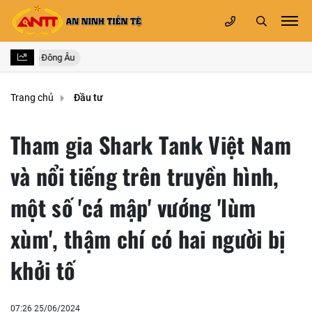
n nhóm Đông Âu
Trang chủ
Đầu tư
Tham gia Shark Tank Việt Nam
và nổi tiếng trên truyền hình,
một số 'cá mập' vướng 'lùm
xùm', thậm chí có hai người bị
khởi tố
07:26 25/06/2024