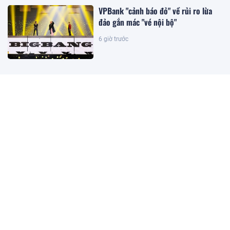
VPBank "cảnh báo đỏ" về rủi ro lừa
đảo gắn mác "vé nội bộ"
6 giờ trước
Công ty con của HAGL chốt thời gian
IPO 18,8 triệu cổ phiếu
5 giờ trước
Giá xăng đồng loạt giảm từ 15h ngày
6/8
5 giờ trước
TP.HCM giao đất, cho Eco Pearl City
thuê đất làm Dự án Khu nhà ở sinh