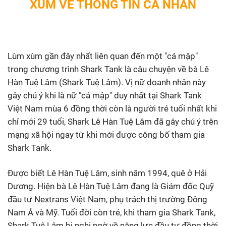
XÙM VỀ THÔNG TIN CÁ NHÂN
Lùm xùm gần đây nhất liên quan đến một "cá mập"
trong chương trình Shark Tank là câu chuyện về bà Lê
Hàn Tuệ Lâm (Shark Tuệ Lâm). Vị nữ doanh nhân này
gây chú ý khi là nữ "cá mập" duy nhất tại Shark Tank
Việt Nam mùa 6 đồng thời còn là người trẻ tuổi nhất khi
chỉ mới 29 tuổi, Shark Lê Hàn Tuệ Lâm đã gây chú ý trên
mạng xã hội ngay từ khi mới được công bố tham gia
Shark Tank.
Được biết Lê Hàn Tuệ Lâm, sinh năm 1994, quê ở Hải
Dương. Hiện bà Lê Hàn Tuệ Lâm đang là Giám đốc Quỹ
đầu tư Nextrans Việt Nam, phụ trách thị trường Đông
Nam Á và Mỹ. Tuổi đời còn trẻ, khi tham gia Shark Tank,
Shark Tuệ Lâm bị nghi ngờ về năng lực đầu tư đồng thời