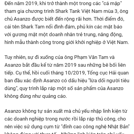
Đến năm 2019, khi trở thành một trong các "cá mập"
tham gia chương trình Shark Tank Việt Nam mùa 3, ông
chủ Asanzo được biết đến rộng rãi hơn.
Thời điểm đó,
cái tên Shark Tam nổi đình đám, phủ kín các mặt báo
với gương mặt một doanh nhân trẻ trung, năng động,
hình mẫu thành công trong giới khởi nghiệp ở Việt Nam.
Tuy nhiên, sự đi xuống của ông Phạm Văn Tam và
Asanzo bắt đầu kể từ năm 2019 sau những bê bối liên
tiếp. Cụ thể, hồi cuối tháng 10/2019, Tổng cục Hải quan
ban đầu xác định Asanzo có dấu hiệu "lừa dối người tiêu
dùng", quy trình lắp ráp một số sản phẩm của Asanzo
không đúng như quảng cáo.
Asanzo không tự sản xuất mà chủ yếu nhập linh kiện từ
các doanh nghiệp trong nước rồi lắp ráp thủ công, cho
nên việc sử dụng cụm từ "đỉnh cao công nghệ Nhật Bản"