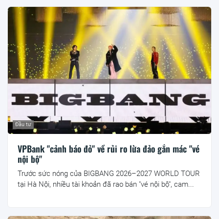
Đầu tư
VPBank "cảnh báo đỏ" về rủi ro lừa đảo gắn mác "vé
nội bộ"
Trước sức nóng của BIGBANG 2026–2027 WORLD TOUR
tại Hà Nội, nhiều tài khoản đã rao bán "vé nội bộ", cam...