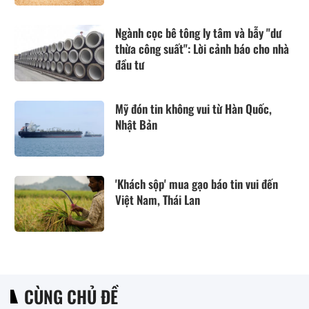
Ngành cọc bê tông ly tâm và bẫy "dư
thừa công suất": Lời cảnh báo cho nhà
đầu tư
Mỹ đón tin không vui từ Hàn Quốc,
Nhật Bản
'Khách sộp' mua gạo báo tin vui đến
Việt Nam, Thái Lan
CÙNG CHỦ ĐỀ