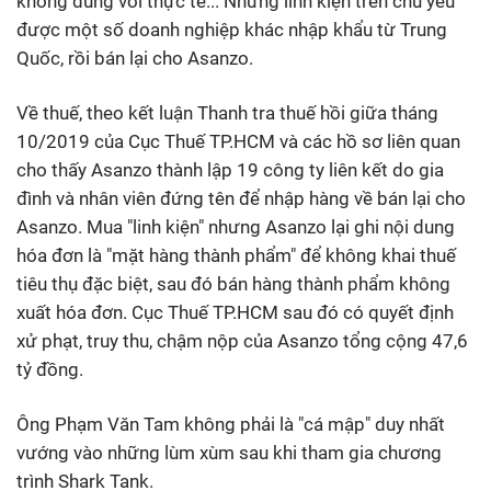
không đúng với thực tế... Những linh kiện trên chủ yếu
được một số doanh nghiệp khác nhập khẩu từ Trung
Quốc, rồi bán lại cho Asanzo.
Về thuế, theo kết luận Thanh tra thuế hồi giữa tháng
10/2019 của Cục Thuế TP.HCM và các hồ sơ liên quan
cho thấy Asanzo thành lập 19 công ty liên kết do gia
đình và nhân viên đứng tên để nhập hàng về bán lại cho
Asanzo. Mua "linh kiện" nhưng Asanzo lại ghi nội dung
hóa đơn là "mặt hàng thành phẩm" để không khai thuế
tiêu thụ đặc biệt, sau đó bán hàng thành phẩm không
xuất hóa đơn. Cục Thuế TP.HCM sau đó có quyết định
xử phạt, truy thu, chậm nộp của Asanzo tổng cộng 47,6
tỷ đồng.
Ông Phạm Văn Tam không phải là "cá mập" duy nhất
vướng vào những lùm xùm sau khi tham gia chương
trình Shark Tank.