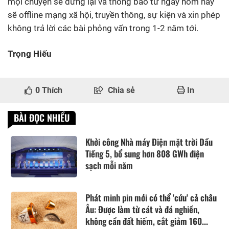
mọi chuyện sẽ dừng lại và thông báo từ ngày hôm nay
sẽ offline mạng xã hội, truyền thông, sự kiện và xin phép
không trả lời các bài phỏng vấn trong 1-2 năm tới.
Trọng Hiếu
0
Thích
Chia sẻ
In
BÀI ĐỌC NHIỀU
Khởi công Nhà máy Điện mặt trời Dầu
Tiếng 5, bổ sung hơn 808 GWh điện
sạch mỗi năm
Phát minh pin mới có thể 'cứu' cả châu
Âu: Được làm từ cát và đá nghiền,
không cần đất hiếm, cắt giảm 160...