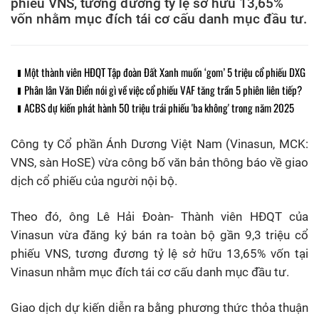
phiếu VNS, tương đương tỷ lệ sở hữu 13,65%
vốn nhằm mục đích tái cơ cấu danh mục đầu tư.
Một thành viên HĐQT Tập đoàn Đất Xanh muốn ‘gom’ 5 triệu cổ phiếu DXG
Phân lân Văn Điển nói gì về việc cổ phiếu VAF tăng trần 5 phiên liên tiếp?
ACBS dự kiến phát hành 50 triệu trái phiếu 'ba không' trong năm 2025
Công ty Cổ phần Ánh Dương Việt Nam (Vinasun, MCK:
VNS, sàn HoSE) vừa công bố văn bản thông báo về giao
dịch cổ phiếu của người nội bộ.
Theo đó, ông Lê Hải Đoàn- Thành viên HĐQT của
Vinasun vừa đăng ký bán ra toàn bộ gần 9,3 triệu cổ
phiếu VNS, tương đương tỷ lệ sở hữu 13,65% vốn tại
Vinasun nhằm mục đích tái cơ cấu danh mục đầu tư.
Giao dịch dự kiến diễn ra bằng phương thức thỏa thuận