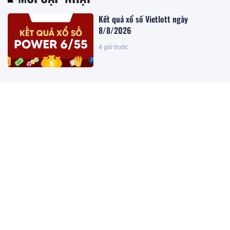
Kết quả xổ số Vietlott ngày
8/8/2026
4 giờ trước
Khoan sâu 4.700 mét xuống đáy biển,
phát hiện mỏ dầu khí trữ lượng 500
triệu m3 ngoài khơi Việt Nam
4 giờ trước
Kết quả xổ số miền Bắc hôm nay
ngày 8/8/2026
4 giờ trước
Mỹ báo tin vui bất ngờ đến Việt Nam