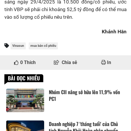
sáng ngày 29/4/2025 là 10.500 đồng/cổ phiếu, ước
tính VBP sẽ phải chi khoảng 52,5 tỷ đồng để có thể mua
vào số lượng cổ phiếu nêu trên.
Khánh Hân
Vinasun
mua bán cổ phiếu
0
Thích
Chia sẻ
In
BÀI ĐỌC NHIỀU
Nhóm CII nâng sở hữu lên 11,9% vốn
PC1
Doanh nghiệp 7 'tháng tuổi' của Chủ
tịch Nguyễn Khải Hoàn nhận chuyển