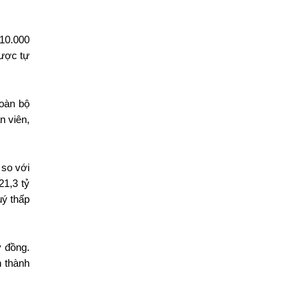
10.000 
ược tự 
oàn bộ 
 viên, 
so với 
,3 tỷ 
ý thấp 
 đồng. 
 thành 