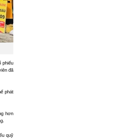
 phiếu 
iên đã 
ế phát 
ng hơn 
g. 
ếu quỹ 