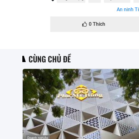
An ninh Ti
0
Thích
CÙNG CHỦ ĐỀ
Doanh nghiệp