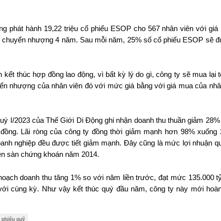
g phát hành 19,22 triệu cổ phiếu ESOP cho 567 nhân viên với giá 
hế chuyển nhượng 4 năm. Sau mỗi năm, 25% số cổ phiếu ESOP sẽ đ
ết thúc hợp đồng lao động, vì bất kỳ lý do gì, công ty sẽ mua lại t
ển nhượng của nhân viên đó với mức giá bằng với giá mua của nhân
 quý I/2023 của Thế Giới Di Động ghi nhận doanh thu thuần giảm 28% 
đồng. Lãi ròng của công ty đồng thời giảm mạnh hơn 98% xuống 21
oanh nghiệp đều được tiết giảm mạnh. 
Đây cũng là mức lợi nhuận qu
trên sàn chứng khoán năm 2014.
oạch doanh thu tăng 1% so với năm liền trước, đạt mức 135.000 tỷ
 với cùng kỳ. Như vậy kết thúc quý đầu năm, công ty này mới hoàn
 phiếu quỹ