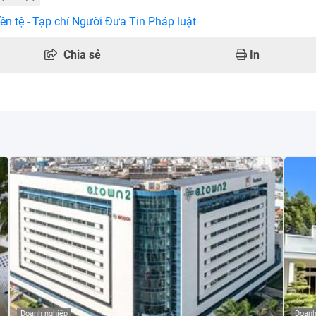
ền tệ - Tạp chí Người Đưa Tin Pháp luật
Chia sẻ
In
Doanh nghiệp
Doanh