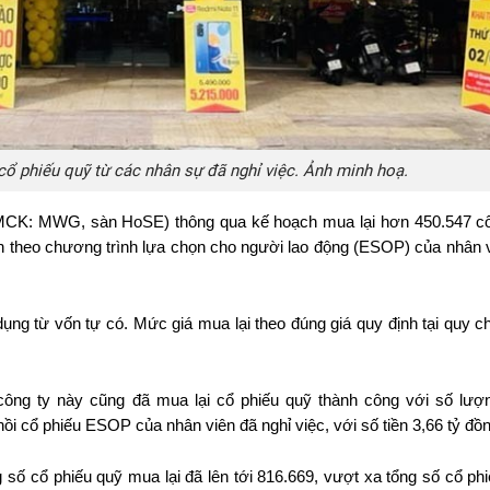
 cổ phiếu quỹ từ các nhân sự đã nghỉ việc. Ảnh minh hoạ.
 (MCK: MWG
, sàn HoSE) thông qua kế hoạch mua lại hơn 450.547 cổ
nh theo chương trình lựa chọn cho người lao động (ESOP) của nhân v
ng từ vốn tự có. Mức giá mua lại theo đúng giá quy định tại quy ch
 công ty này cũng đã mua lại cổ phiếu quỹ thành công với số lượ
i cổ phiếu ESOP của nhân viên đã nghỉ việc, với số tiền 3,66 tỷ đồn
số cổ phiếu quỹ mua lại đã lên tới 816.669, vượt xa tổng số cổ phi