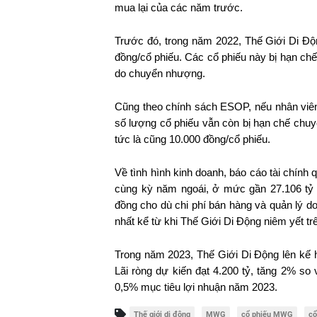
mua lại của các năm trước.﻿
Trước đó, trong năm 2022, Thế Giới Di Độn
đồng/cổ phiếu. Các cổ phiếu này bị hạn c
do chuyển nhượng.
Cũng theo chính sách ESOP, nếu nhân viên k
số lượng cổ phiếu vẫn còn bị hạn chế chuy
tức là cũng 10.000 đồng/cổ phiếu.﻿
Về tình hình kinh doanh, báo cáo tài chính
cùng kỳ năm ngoái, ở mức gần 27.106 tỷ 
đồng cho dù chi phí bán hàng và quản lý d
nhất kể từ khi Thế Giới Di Động niêm yết 
Trong năm 2023, Thế Giới Di Động lên kế h
Lãi ròng dự kiến đạt 4.200 tỷ, tăng 2% so
0,5% mục tiêu lợi nhuận năm 2023.
Thế giới di động
MWG
cổ phiếu MWG
cổ