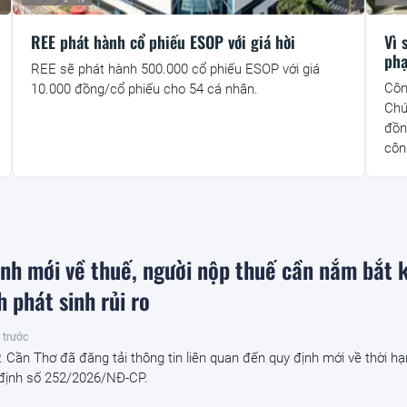
REE phát hành cổ phiếu ESOP với giá hời
Vì 
phạ
REE sẽ phát hành 500.000 cổ phiếu ESOP với giá
Côn
10.000 đồng/cổ phiếu cho 54 cá nhân.
Chứ
đồn
côn
ịnh mới về thuế, người nộp thuế cần nắm bắt 
h phát sinh rủi ro
 trước
 Cần Thơ đã đăng tải thông tin liên quan đến quy định mới về thời h
 định số 252/2026/NĐ-CP.